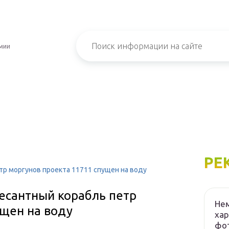
мии
РЕ
тр моргунов проекта 11711 спущен на воду
есантный корабль петр
Нем
ущен на воду
хар
фот