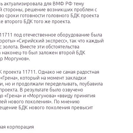
вь актуализировала для ВМФ РФ тему
гой стороны, решение возникших проблем с
о сроки готовности головного БДК проекта
ке второго БДК того же проекта.
а 11711 под отечественное оборудование была
ороты» «Сирийский экспресс», так что каждый
 золота. Вместе эти обстоятельства
да наконец-то был заложен второй БДК
тр Моргунов».
 проекта 11711. Однако не самая радостная
 «Грена», который на момент закладки
и, но и продолжали переделывать, поубавила
роекта. В результате было озвучено
 «Грена» и «Моргунова» «ввиду принятия
лей нового поколения». По мнению
ещение БДК нового поколения превысит
ная корпорация