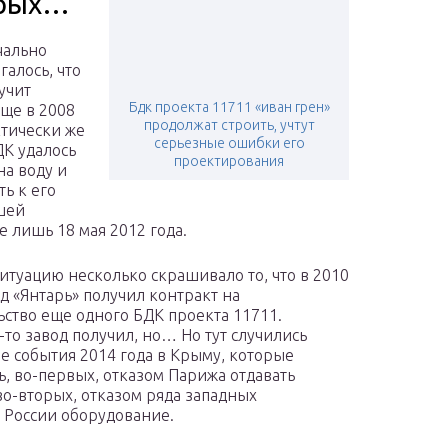
рых…
чально
галось, что
учит
Бдк проекта 11711 «иван грен»
еще в 2008
продолжат строить, учтут
ктически же
серьезные ошибки его
К удалось
проектирования
на воду и
ть к его
шей
е лишь 18 мая 2012 года.
ситуацию несколько скрашивало то, что в 2010
од «Янтарь» получил контракт на
ьство еще одного БДК проекта 11711.
-то завод получил, но… Но тут случились
е события 2014 года в Крыму, которые
ь, во-первых, отказом Парижа отдавать
во-вторых, отказом ряда западных
е России оборудование.