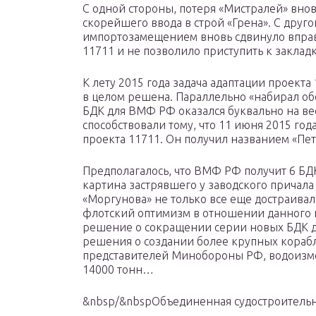
С одной стороны, потеря «Мистралей» вно
скорейшего ввода в строй «Грена». С дру
импортозамещением вновь сдвинуло вправ
11711 и не позволило приступить к заклад
К лету 2015 года задача адаптации проект
в целом решена. Параллельно «набирал об
БДК для ВМФ РФ оказался буквально на вес
способствовали тому, что 11 июня 2015 го
проекта 11711. Он получил названием «Пе
Предполагалось, что ВМФ РФ получит 6 БДК
картина застрявшего у заводского причала
«Моргунова» не только все еще достраивал
флотский оптимизм в отношении данного п
решение о сокращении серии новых БДК до
решения о создании более крупных кораб
представителей Минобороны РФ, водоизм
14000 тонн…
&nbsp/&nbspОбъединенная судостроитель