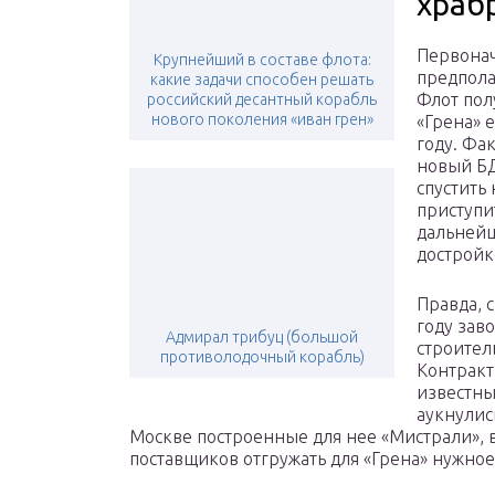
храб
Первона
Крупнейший в составе флота:
предпола
какие задачи способен решать
Флот пол
российский десантный корабль
нового поколения «иван грен»
«Грена» 
году. Фа
новый БД
спустить 
приступи
дальней
достройк
Правда, 
году зав
Адмирал трибуц (большой
строител
противолодочный корабль)
Контракт
известны
аукнулис
Москве построенные для нее «Мистрали», 
поставщиков отгружать для «Грена» нужно