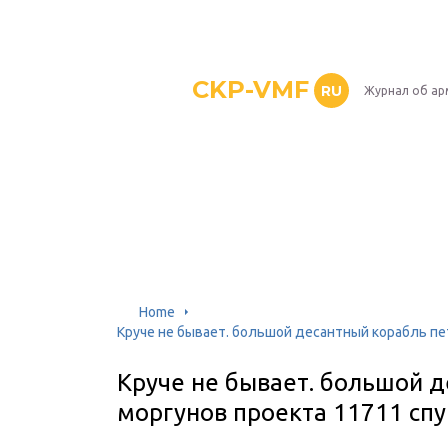
CKP-VMF
RU
Журнал об ар
Home
Круче не бывает. большой десантный корабль пе
Круче не бывает. большой д
моргунов проекта 11711 сп