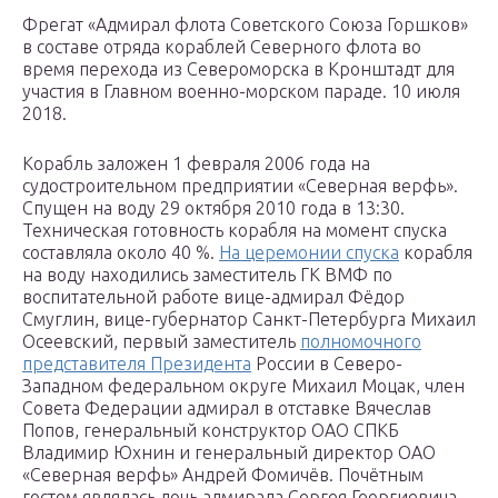
Фрегат «Адмирал флота Советского Союза Горшков»
в составе отряда кораблей Северного флота во
время перехода из Североморска в Кронштадт для
участия в Главном военно-морском параде. 10 июля
2018.
Корабль заложен 1 февраля 2006 года на
судостроительном предприятии «Северная верфь».
Спущен на воду 29 октября 2010 года в 13:30.
Техническая готовность корабля на момент спуска
составляла около 40 %.
На церемонии спуска
корабля
на воду находились заместитель ГК ВМФ по
воспитательной работе вице-адмирал Фёдор
Смуглин, вице-губернатор Санкт-Петербурга Михаил
Осеевский, первый заместитель
полномочного
представителя Президента
России в Северо-
Западном федеральном округе Михаил Моцак, член
Совета Федерации адмирал в отставке Вячеслав
Попов, генеральный конструктор ОАО СПКБ
Владимир Юхнин и генеральный директор ОАО
«Северная верфь» Андрей Фомичёв. Почётным
гостем являлась дочь адмирала Сергея Георгиевича