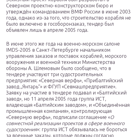
Северном проектно-конструкторском бюро и
утверждён командованием ВМФ России в июне 2003
года, однако из-за того, что строительство корабля не
было включено в гособоронзаказ, тендер был
объявлен лишь в апреле 2005 года.
В июне этого же года на военно-морском салоне
IMDS-2005 в Санкт-Петербурге начальником
управления заказов и поставок кораблей, морского
вооружения и военной техники Министерства
обороны А. Шлемовым было сообщено, что в
тендере участвуют три судостроительных
предприятия: «Северная верфь», «Прибалтийский
завод „Янтарь“» и ФГУП «Севмашпредприятие».
Заявку на участие в тендере подавал и «Балтийский
завод», но 11 апреля 2005 года группа ИСТ,
владеющая «Балтийским заводом», и «Объединённая
промышленная компания», контролирующая
«Северную верфь», подписали cоглашение «
О
совместной реализации проектов в сфере военного
судостроения
»: группа ИСТ обязывалась не бороться
за военные заказы, которые должны согласно