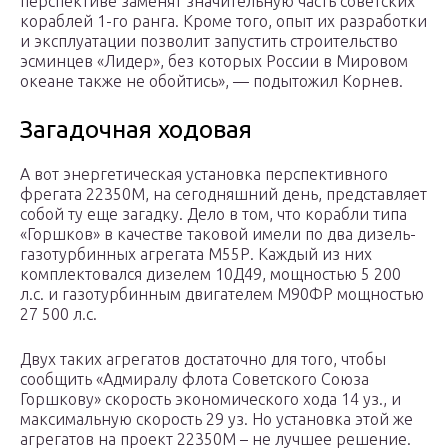
перспективе заменят значительную часть советских
кораблей 1-го ранга. Кроме того, опыт их разработки
и эксплуатации позволит запустить строительство
эсминцев «Лидер», без которых России в Мировом
океане также не обойтись», — подытожил Корнев.
Загадочная ходовая
А вот энергетическая установка перспективного
фрегата 22350М, на сегодняшний день, представляет
собой ту еще загадку. Дело в том, что корабли типа
«Горшков» в качестве таковой имели по два дизель-
газотурбинных агрегата М55Р. Каждый из них
комплектовался дизелем 10Д49, мощностью 5 200
л.с. и газотурбинным двигателем М90ФР мощностью
27 500 л.с.
Двух таких агрегатов достаточно для того, чтобы
сообщить «Адмиралу флота Советского Союза
Горшкову» скорость экономического хода 14 уз., и
максимальную скорость 29 уз. Но установка этой же
агрегатов на проект 22350М – не лучшее решение.