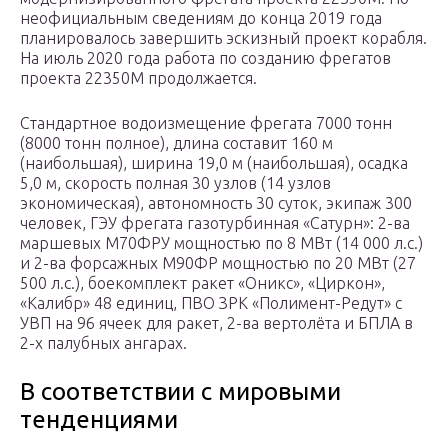
неофициальным сведениям до конца 2019 года
планировалось завершить эскизный проект корабля.
На июль 2020 года работа по созданию фрегатов
проекта 22350М продолжается.
Стандартное водоизмещение фрегата 7000 тонн
(8000 тонн полное), длина составит 160 м
(наибольшая), ширина 19,0 м (наибольшая), осадка
5,0 м, скорость полная 30 узлов (14 узлов
экономическая), автономность 30 суток, экипаж 300
человек, ГЭУ фрегата газотурбинная «Сатурн»: 2-ва
маршевых М70ФРУ мощностью по 8 МВт (14 000 л.с.)
и 2-ва форсажных М90ФР мощностью по 20 МВт (27
500 л.с.), боекомплект ракет «Оникс», «Циркон»,
«Калибр» 48 единиц, ПВО ЗРК «Полимент-Редут» с
УВП на 96 ячеек для ракет, 2-ва вертолёта и БПЛА в
2-х палубных ангарах.
В соответствии с мировыми
тенденциями