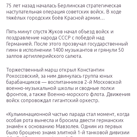
75 лет назад началась Берлинская стратегическая
наступательная операция советских войск. В ходе
тяжёлых городских боёв Красной армии…
Пять минут спустя Жуков начал объезд войск и
поздравление народа СССР с победой над
Германией. После этого прозвучал государственный
гимн в исполнении 1400 музыкантов и грянули 50
залпов артиллерийского салюта.
Торжественный марш открыл Константин
Рокоссовский, за ним двинулась группа юных
барабанщиков — воспитанников 2-й Московской
военно-музыкальной школы и сводные полки
фронтов, а также Военно-морского флота. Движения
войск сопровождал гигантский оркестр.
«Кульминационной частью парада стал момент, когда
особая рота вынесла и бросила двести германских
знамён к основанию Мавзолея. Одним из первых
было брошено знамя элитной 1-й танковой дивизии