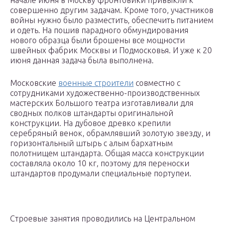
начале июня в Москву фронтовики привыкли к
совершенно другим задачам. Кроме того, участников
войны нужно было разместить, обеспечить питанием
и одеть. На пошив парадного обмундирования
нового образца были брошены все мощности
швейных фабрик Москвы и Подмосковья. И уже к 20
июня данная задача была выполнена.
Московские
военные строители
совместно с
сотрудниками художественно-производственных
мастерских Большого театра изготавливали для
сводных полков штандарты оригинальной
конструкции. На дубовое древко крепили
серебряный венок, обрамлявший золотую звезду, и
горизонтальный штырь с алым бархатным
полотнищем штандарта. Общая масса конструкции
составляла около 10 кг, поэтому для переноски
штандартов продумали специальные портупеи.
Строевые занятия проводились на Центральном