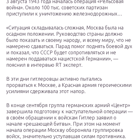
3 августа 1943 года началась операция «Рельсовая
война». Около 100 тыс. советских партизан
приступили к уничтожению железнодорожных…
«Ситуация складывалась сложная, Москва была на
осадном положении. Руководство страны должно
было показать и своему народу, и всему миру, что не
намерено сдаваться. Парад помог поднять боевой дух
и показал, что СССР будет сопротивляться и не
намерен поддаваться нацистской Германии», —
пояснил в интервью RT эксперт.
В эти дни гитлеровцы активно пытались
прорваться к Москве, а Красная армия героическими
усилиями сдерживала этот напор.
В конце сентября группа германских армий «Центр»
завершила подготовку к наступательной операции —
в своём обращении к войскам Гитлер заявил о
начале «решающей битвы». При этом на момент
начала операции Москву обороняла группировка
войск, значительно уступавшая силам противника.