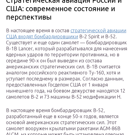
Стратегическая авиация России и
США: современное состояние и
перспективы
В настоящее время в состав
стратегической авиации
США входят бомбардировщики
B-2 Spirit и B-52.
Существует и еще один самолет — бомбардировщик
В-1В Lancer, который разрабатывался для нанесения
ядерных ударов по территории противника, но в
середине 90-х он был выведен из состава
американских стратегических сил. В-1В считается
аналогом российского реактивного Ту-160, хотя и
уступает последнему в размерах. Согласно данным,
предоставленных Госдепом США от 1 января
нынешнего года, на боевом дежурстве находятся 12
самолетов В-2 и 73 машины В-52 модификации Н.
В настоящее время бомбардировщик В-52,
разработанный еще в конце 50-х годов, является
основой американских стратегических сил. Этот
самолет вооружен крылатыми ракетами AGM-86B
ALCM, на которые может быть установлена ядерная