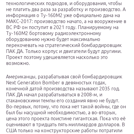
технологических подходов, и оборудования, чтобы
не платить два раза за разработку и производство. А
информация о Ту-160М2 уже официально дана на
МАКС-2017: производство начато, а на вооружение в
ВС РФ он поступит в 2021 году. Планируемому на
Ту-160М2 бортовому радиоэлектронному
оборудованию нужно будет максимально
перекочевать на стратегический бомбардировщик
ПАК ДА. Только корпус и двигатели будут другими.
Проект поэтому удешевляется насколько это
возможно.
Американцы, разрабатывая свой бомбардировщик
Next Generation Bomber в девяностых годах,
конечной датой производства называют 2035 год.
ПАК ДА начал разрабатываться в 2008-м, и
стахановскими темпы его создания явно не будут.
Во-первых, потому, что пока нет такой войны, где он
был бы насущной необходимостью, а во-вторых,
цена этого проекта поистине гигантская. Пока что её
оценивают в тридцать пять миллиардов долларов. В
США только на конструкторские работы потратили