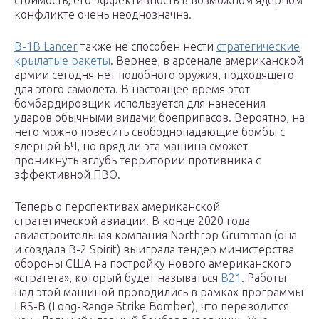
стоимость, его эффективность в возможном ядерном
конфликте очень неоднозначна.
B-1B Lancer
также не способен нести
стратегические
крылатые ракеты
. Вернее, в арсенале американской
армии сегодня нет подобного оружия, подходящего
для этого самолета. В настоящее время этот
бомбардировщик используется для нанесения
ударов обычными видами боеприпасов. Вероятно, на
него можно повесить свободнопадающие бомбы с
ядерной БЧ, но вряд ли эта машина сможет
проникнуть вглубь территории противника с
эффективной ПВО.
Теперь о перспективах американской
стратегической авиации. В конце 2020 года
авиастроительная компания Northrop Grumman (она
и создала В-2 Spirit) выиграла тендер министерства
обороны США на постройку нового американского
«стратега», который будет называться
B21
. Работы
над этой машиной проводились в рамках программы
LRS-B (Long-Range Strike Bomber), что переводится