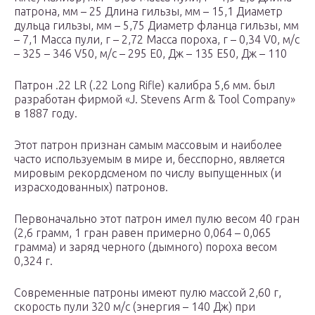
патрона, мм – 25 Длина гильзы, мм – 15,1 Диаметр
дульца гильзы, мм – 5,75 Диаметр фланца гильзы, мм
– 7,1 Масса пули, г – 2,72 Масса пороха, г – 0,34 V0, м/с
– 325 – 346 V50, м/с – 295 E0, Дж – 135 E50, Дж – 110
Патрон .22 LR (.22 Long Rifle) калибра 5,6 мм. был
разработан фирмой «J. Stevens Arm & Tool Company»
в 1887 году.
Этот патрон признан самым массовым и наиболее
часто используемым в мире и, бесспорно, является
мировым рекордсменом по числу выпущенных (и
израсходованных) патронов.
Первоначально этот патрон имел пулю весом 40 гран
(2,6 грамм, 1 гран равен примерно 0,064 – 0,065
грамма) и заряд черного (дымного) пороха весом
0,324 г.
Современные патроны имеют пулю массой 2,60 г,
скорость пули 320 м/с (энергия – 140 Дж) при