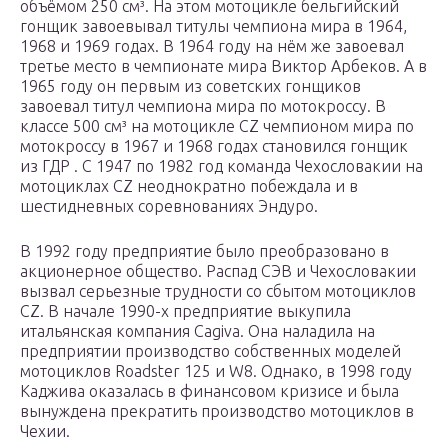
объёмом 250 см³. На этом мотоцикле бельгийский
гонщик завоевывал титулы чемпиона мира в 1964,
1968 и 1969 годах. В 1964 году на нём же завоевал
третье место в чемпионате мира Виктор Арбеков. А в
1965 году он первым из советских гонщиков
завоевал титул чемпиона мира по мотокроссу. В
классе 500 см³ на мотоцикле CZ чемпионом мира по
мотокроссу в 1967 и 1968 годах становился гонщик
из ГДР . С 1947 по 1982 год команда Чехословакии на
мотоциклах CZ неоднократно побеждала и в
шестидневных соревнованиях Эндуро.
В 1992 году предприятие было преобразовано в
акционерное общество. Распад СЭВ и Чехословакии
вызвал серьезные трудности со сбытом мотоциклов
CZ. В начале 1990-х предприятие выкупила
итальянская компания Cagiva. Она наладила на
предприятии производство собственных моделей
мотоциклов Roadster 125 и W8. Однако, в 1998 году
Каджива оказалась в финансовом кризисе и была
вынуждена прекратить производство мотоциклов в
Чехии.