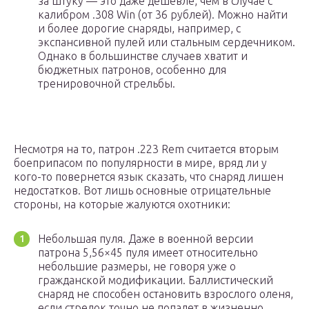
за штуку — это даже дешевле, чем в случае с
калибром .308 Win (от 36 рублей). Можно найти
и более дорогие снаряды, например, с
экспансивной пулей или стальным сердечником.
Однако в большинстве случаев хватит и
бюджетных патронов, особенно для
тренировочной стрельбы.
Несмотря на то, патрон .223 Rem считается вторым
боеприпасом по популярности в мире, вряд ли у
кого-то повернется язык сказать, что снаряд лишен
недостатков. Вот лишь основные отрицательные
стороны, на которые жалуются охотники:
Небольшая пуля. Даже в военной версии
патрона 5,56×45 пуля имеет относительно
небольшие размеры, не говоря уже о
гражданской модификации. Баллистический
снаряд не способен остановить взрослого оленя,
если стрелок точно не попадет в жизненно