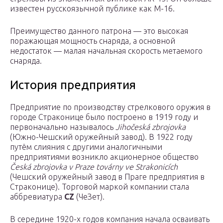
известен русскоязычной публике как М-16.
Преимущество данного патрона — это высокая
поражающая мощность снаряда, а основной
недостаток — малая начальная скорость метаемого
снаряда.
История предприятия
Предприятие по производству стрелкового оружия в
городе Страконице было построено в 1919 году и
первоначально называлось
Jihočeská zbrojovka
(Южно-Чешский оружейный завод). В 1922 году
путём слияния с другими аналогичными
предприятиями возникло акционерное общество
Česká zbrojovka v Praze továrny ve Strakonicích
(Чешский оружейный завод в Праге предприятия в
Страконице). Торговой маркой компании стала
аббревиатура
CZ
(ЧеЗет).
В середине 1920-х годов компания начала осваивать