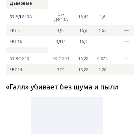
Дымовые
53-
53-ВД-843А
16,44
1,6
—
Д-843А
3ВД5
3Д5
16,6
1,65
—
3ВД16
3Д14
16,1
—
53-ВС-843
53-С-843
16,28
0,875
—
3ВС24
3С9
16,28
1,28
—
«Галл» убивает без шума и пыли