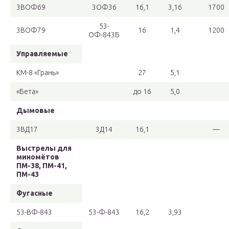
3ВОФ69
3ОФ36
16,1
3,16
1700
53-
3ВОФ79
16
1,4
1200
ОФ-843Б
Управляемые
КМ-8 «Грань»
27
5,1
«Бета»
до 16
5,0
Дымовые
3ВД17
3Д14
16,1
—
Выстрелы для
миномётов
ПМ-38, ПМ-41,
ПМ-43
Фугасные
53-ВФ-843
53-Ф-843
16,2
3,93