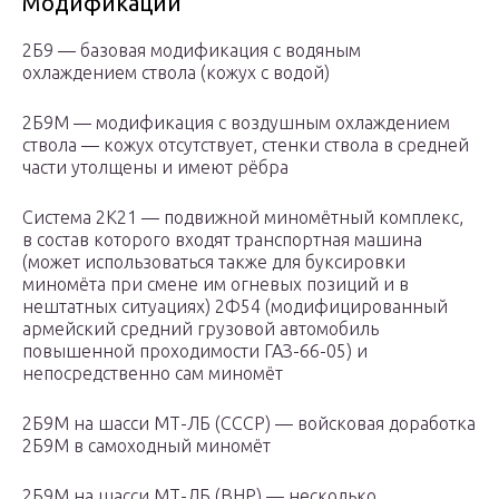
Модификации
2Б9 — базовая модификация с водяным
охлаждением ствола (кожух с водой)
2Б9М — модификация с воздушным охлаждением
ствола — кожух отсутствует, стенки ствола в средней
части утолщены и имеют рёбра
Система 2К21 — подвижной миномётный комплекс,
в состав которого входят транспортная машина
(может использоваться также для буксировки
миномёта при смене им огневых позиций и в
нештатных ситуациях) 2Ф54 (модифицированный
армейский средний грузовой автомобиль
повышенной проходимости ГАЗ-66-05) и
непосредственно сам миномёт
2Б9М на шасси МТ-ЛБ (СССР) — войсковая доработка
2Б9М в самоходный миномёт
2Б9М на шасси МТ-ЛБ (ВНР) — несколько