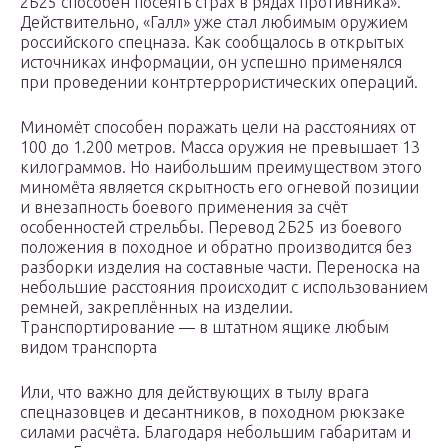
2Б25 способен посеять страх в рядах противника».
Действительно, «Галл» уже стал любимым оружием
российского спецназа. Как сообщалось в открытых
источниках информации, он успешно применялся
при проведении контртеррористических операций.
Миномёт способен поражать цели на расстояниях от
100 до 1.200 метров. Масса оружия не превышает 13
килограммов. Но наибольшим преимуществом этого
миномёта является скрытность его огневой позиции
и внезапность боевого применения за счёт
особенностей стрельбы. Перевод 2Б25 из боевого
положения в походное и обратно производится без
разборки изделия на составные части. Переноска на
небольшие расстояния происходит с использованием
ремней, закреплённых на изделии.
Транспортирование — в штатном ящике любым
видом транспорта
Или, что важно для действующих в тылу врага
спецназовцев и десантников, в походном рюкзаке
силами расчёта. Благодаря небольшим габаритам и