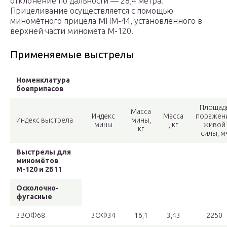
отклонение по дальности — 28,4 метра.
Прицеливание осуществляется с помощью
миномётного прицела МПМ-44, установленного в
верхней части миномёта М-120.
Применяемые выстрелы
Номенклатура
боеприпасов
Площад
Масса
Индекс
Масса
поражен
Индекс выстрела
мины,
мины
, кг
живой
кг
силы, м
Выстрелы для
миномётов
М-120 и 2Б11
Осколочно-
фугасные
3ВОФ68
3ОФ34
16,1
3,43
2250