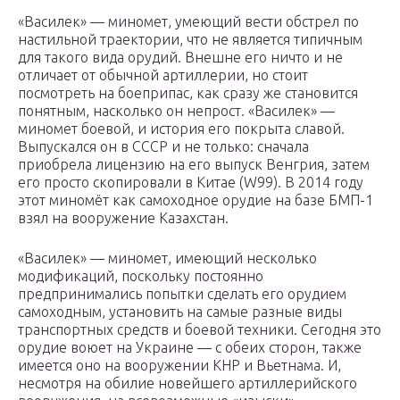
«Василек» — миномет, умеющий вести обстрел по
настильной траектории, что не является типичным
для такого вида орудий. Внешне его ничто и не
отличает от обычной артиллерии, но стоит
посмотреть на боеприпас, как сразу же становится
понятным, насколько он непрост. «Василек» —
миномет боевой, и история его покрыта славой.
Выпускался он в СССР и не только: сначала
приобрела лицензию на его выпуск Венгрия, затем
его просто скопировали в Китае (W99). В 2014 году
этот миномёт как самоходное орудие на базе БМП-1
взял на вооружение Казахстан.
«Василек» — миномет, имеющий несколько
модификаций, поскольку постоянно
предпринимались попытки сделать его орудием
самоходным, установить на самые разные виды
транспортных средств и боевой техники. Сегодня это
орудие воюет на Украине — с обеих сторон, также
имеется оно на вооружении КНР и Вьетнама. И,
несмотря на обилие новейшего артиллерийского