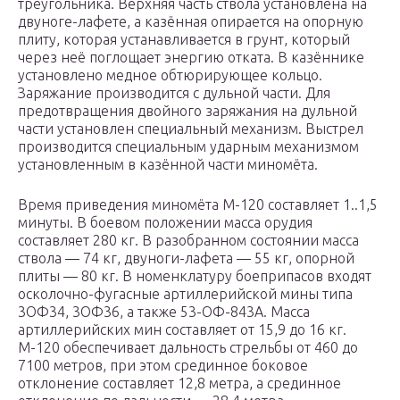
треугольника. Верхняя часть ствола установлена на
двуноге-лафете, а казённая опирается на опорную
плиту, которая устанавливается в грунт, который
через неё поглощает энергию отката. В казённике
установлено медное обтюрирующее кольцо.
Заряжание производится с дульной части. Для
предотвращения двойного заряжания на дульной
части установлен специальный механизм. Выстрел
производится специальным ударным механизмом
установленным в казённой части миномёта.
Время приведения миномёта М-120 составляет 1..1,5
минуты. В боевом положении масса орудия
составляет 280 кг. В разобранном состоянии масса
ствола — 74 кг, двуноги-лафета — 55 кг, опорной
плиты — 80 кг. В номенклатуру боеприпасов входят
осколочно-фугасные артиллерийской мины типа
3ОФ34, 3ОФ36, а также 53-ОФ-843А. Масса
артиллерийских мин составляет от 15,9 до 16 кг.
М-120 обеспечивает дальность стрельбы от 460 до
7100 метров, при этом срединное боковое
отклонение составляет 12,8 метра, а срединное