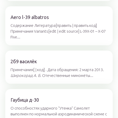
Aero l-39 albatros
Содержание Литература[править | править код]
Примечания Variants[edit | edit source] L-39X-01 – X-07
Five...
2б9 василёк
Примечания[ | код] . Дата обращения: 2 марта 2013.
Широкорад А. Б.
Отечественные миномёты...
Гаубица д-30
О способностях ударного "Утенка" Самолет
выполнен по нормальной аэродинамической схеме с