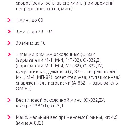
скорострельность, выстр./мин. (при времени
непрерывного огня, мин.):
1 мин.: до 60
3 мин.: до 33—34
30 мин.: до 10
Типы мин: 82-мм осколочные (О-832
(взрыватели М-1, М-4, МП-82), О-832Д
(взрыватели М-1, М-4, МП-82), О-832ДУ,
кумулятивная, дымовая (Д-832 — взрыватели
М-1, М-4, МП-82), осветительная, агитационная/
снаряжённая листовками (А-832 — взрыватель
ОМ-82)
Вес типовой осколочной мины (О-832ДУ,
выстрел 3ВО1), кг: 3,1
Максимальный вес применяемой мины, кг: 4,6
(мина А-832)