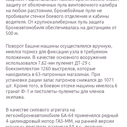
защиту от оболочечных пуль винтовочного калибра
на любом расстоянии, бронебойные пули не
пробивали стенки боевого отделения и кабины
водителя. От крупнокалиберных пуль защита
бронеавтомобиля обеспечивалась на дистанциях от
500 м.
Поворот башни машины осуществлялся вручную,
имелся тормоз для фиксации узла в требуемом
положении. В качестве основного вооружения
использовался 7,62-мм пулемет ДТ-29 с
боекомплектом 1260 выстрелов, которые
находились в 63-патронных магазинах. При
установке рации запас патронов снижался до 1071
шт. Кроме того, в боевом отсеке машины имелось 6
гранат Ф-1 и пистолеты-пулеметы для членов
экипажа.
В качестве силового агрегата на
легкомбронеавтомобиле БА-64 применялся рядный
4-цилиндровый мотор ГАЗ-ММ, на ранней версии
машины двигатель развивал 50 л.с., позднее