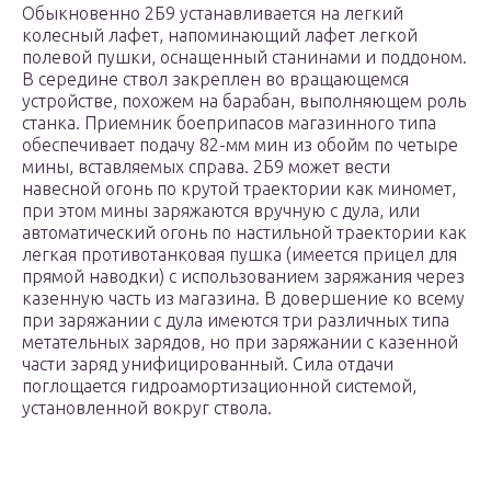
Обыкновенно 2Б9 устанавливается на легкий
колесный лафет, напоминающий лафет легкой
полевой пушки, оснащенный станинами и поддоном.
В середине ствол закреплен во вращающемся
устройстве, похожем на барабан, выполняющем роль
станка. Приемник боеприпасов магазинного типа
обеспечивает подачу 82-мм мин из обойм по четыре
мины, вставляемых справа. 2Б9 может вести
навесной огонь по крутой траектории как миномет,
при этом мины заряжаются вручную с дула, или
автоматический огонь по настильной траектории как
легкая противотанковая пушка (имеется прицел для
прямой наводки) с использованием заряжания через
казенную часть из магазина. В довершение ко всему
при заряжании с дула имеются три различных типа
метательных зарядов, но при заряжании с казенной
части заряд унифицированный. Сила отдачи
поглощается гидроамортизационной системой,
установленной вокруг ствола.