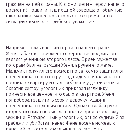
граждан нашей страны. Кто они, дети – герои нашего
времени? Подвиги наших дней совершают обычные
школьники, мужество которых в экстремальных
ситуациях вызывает глубокое уважение.
Например, самый юный герой в нашей стране –
Женя Табаков. На момент совершения подвига он
являлся учеником второго класса. Орден мужества,
которым был награжден Женя, вручен его маме.
Мальчик получил его посмертно за то, что защитил от
преступника свою сестру. Под видом почтальона тот
проник в квартиру и стал требовать у детей деньги.
Схватив сестру, уголовник приказал мальчику
принести все ценное, что было в квартире. Женя
попробовал защитить себя и девочку, ударив
преступника столовым ножом. Однако слабая рука
второклассника не смогла нанести вред взрослому
мужчине. Разъяренный уголовник, ранее судимый за
грабежи и убийства, нанес Жене восемь ножевых
ранений, от которых мальчик в тот же день