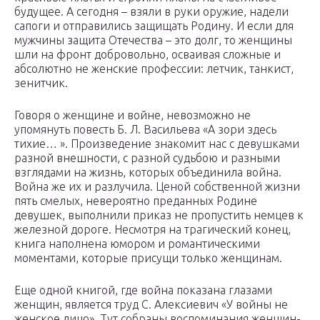
будущее. А сегодня – взяли в руки оружие, надели
сапоги и отправились защищать Родину. И если для
мужчины защита Отечества – это долг, то женщины
шли на фронт добровольно, осваивая сложные и
абсолютно не женские профессии: летчик, танкист,
зенитчик.
Говоря о женщине и войне, невозможно не
упомянуть повесть Б. Л. Васильева «А зори здесь
тихие… ». Произведение знакомит нас с девушками
разной внешности, с разной судьбою и разными
взглядами на жизнь, которых объединила война.
Война же их и разлучила. Ценой собственной жизни
пять смелых, невероятно преданных Родине
девушек, выполнили приказ не пропустить немцев к
железной дороге. Несмотря на трагический конец,
книга наполнена юмором и романтическими
моментами, которые присущи только женщинам.
Еще одной книгой, где война показана глазами
женщин, является труд С. Алексиевич «У войны не
женское лицо». Тут собраны воспоминания женщин-