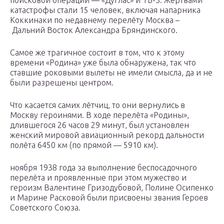
поисковой операции — «Дуглас» и ТБ-3. Жертвами
катастрофы стали 15 человек, включая напарника
Коккинаки по недавнему перелёту Москва –
Дальний Восток Александра Бряндинского.
Самое же трагичное состоит в том, что к этому
времени «Родина» уже была обнаружена, так что
ставшие роковыми вылеты не имели смысла, да и не
были разрешены центром.
Что касается самих лётчиц, то они вернулись в
Москву героинями. В ходе перелёта «Родины»,
длившегося 26 часов 29 минут, был установлен
женский мировой авиационный рекорд дальности
полёта 6450 км (по прямой — 5910 км).
ноября 1938 года за выполнение беспосадочного
перелёта и проявленные при этом мужество и
героизм Валентине Гризодубовой, Полине Осипенко
и Марине Расковой были присвоены звания Героев
Советского Союза.