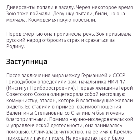
Диверсанты попали в засаду. Через некоторое время
Зою тоже поймали. Девушку пытали, били, но она
молчала. Космодемьянскую повесили.
Перед смертью она произнесла речь, Зоя призывала
русский народ отбросить страх и сражаться за
Родину.
Заступница
После заключения мира между Германией и СССР
Гризодубову определили зам. начальника НИИ-17
(Институт Приборостроения). Первая женщина Герой
Советского Союза олицетворяла собой настоящую
коммунистку, эталон, который властьимущие желали
видеть. Ее ставили в пример, взаимоотношения
Валентины Степановны со Сталиным были очень
благоприятными. Помимо научно-исследовательской
и управленческой деятельности, она занималась
помощью. Отличалась чуткостью, на ее имя в Кремль
приходили пачки писем. На конвертах так и было