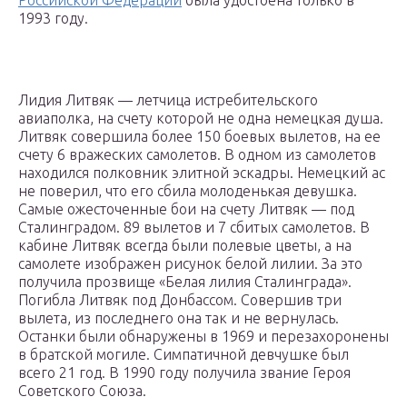
Российской Федерации
была удостоена только в
1993 году.
Лидия Литвяк — летчица истребительского
авиаполка, на счету которой не одна немецкая душа.
Литвяк совершила более 150 боевых вылетов, на ее
счету 6 вражеских самолетов. В одном из самолетов
находился полковник элитной эскадры. Немецкий ас
не поверил, что его сбила молоденькая девушка.
Самые ожесточенные бои на счету Литвяк — под
Сталинградом. 89 вылетов и 7 сбитых самолетов. В
кабине Литвяк всегда были полевые цветы, а на
самолете изображен рисунок белой лилии. За это
получила прозвище «Белая лилия Сталинграда».
Погибла Литвяк под Донбассом. Совершив три
вылета, из последнего она так и не вернулась.
Останки были обнаружены в 1969 и перезахоронены
в братской могиле. Симпатичной девчушке был
всего 21 год. В 1990 году получила звание Героя
Советского Союза.