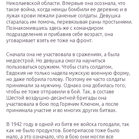
Николаевской области. Впервые она осознала, что
такое война, когда немцы бомбили ее деревню и в
лужах крови лежали раненые солдаты. Девушка
старалась им помочь, перевязывая раны простынями.
Познакомившись здесь же с командиром
подразделения и прибавив себе возраст, она
уговаривает взять ее тоже на фронт.
Сначала она не участвовала в сражениях, а была
медсестрой. Но девушка смогла научиться
пользоваться оружием. Чтобы стать солдатом,
Евдокия не только надела мужскую военную форму,
но даже побрила голову. Поэтому ее часто солдаты
принимали за мужчину. Однако она добилась того,
чтобы ее тоже отправили в бой. Так, в составе
Шестой воздушно-десантной бригады она
участвовала в бою под Горячим Ключом, а после
принимала участие и во многих других битвах.
В 1942 году в одной из битв ее войска голодали, так
как не было продуктов. Боеприпасов тоже было
мало, а это означало, что в бою они могли все