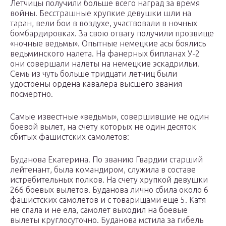
Летчицы получили больше всего наград за время
войны. Бесстрашные хрупкие девушки шли на
таран, вели бои в воздухе, участвовали в ночных
бомбардировках. За свою отвагу получили прозвище
«ночные ведьмы». Опытные немецкие асы боялись
ведьминского налета. На фанерных бипланах У-2
они совершали налеты на немецкие эскадрильи.
Семь из чуть больше тридцати летчиц были
удостоены ордена кавалера высшего звания
посмертно.
Самые известные «ведьмы», совершившие не один
боевой вылет, на счету которых не один десяток
сбитых фашистских самолетов:
Буданова Екатерина. По званию Гвардии старший
лейтенант, была командиром, служила в составе
истребительных полков. На счету хрупкой девушки
266 боевых вылетов. Буданова лично сбила около 6
фашистских самолетов и с товарищами еще 5. Катя
не спала и не ела, самолет выходил на боевые
вылеты круглосуточно. Буданова мстила за гибель