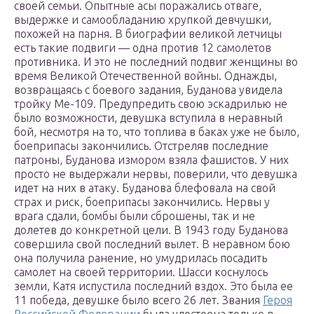
своей семьи. Опытные асы поражались отваге,
выдержке и самообладанию хрупкой девчушки,
похожей на парня. В биографии великой летчицы
есть такие подвиги — одна против 12 самолетов
противника. И это не последний подвиг женщины во
время Великой Отечественной войны. Однажды,
возвращаясь с боевого задания, Буданова увидела
тройку Ме-109. Предупредить свою эскадрилью не
было возможности, девушка вступила в неравный
бой, несмотря на то, что топлива в баках уже не было,
боеприпасы закончились. Отстреляв последние
патроны, Буданова измором взяла фашистов. У них
просто не выдержали нервы, поверили, что девушка
идет на них в атаку. Буданова блефовала на свой
страх и риск, боеприпасы закончились. Нервы у
врага сдали, бомбы были сброшены, так и не
долетев до конкретной цели. В 1943 году Буданова
совершила свой последний вылет. В неравном бою
она получила ранение, но умудрилась посадить
самолет на своей территории. Шасси коснулось
земли, Катя испустила последний вздох. Это была ее
11 победа, девушке было всего 26 лет. Звания
Героя