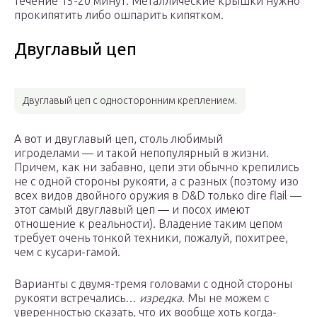
течение 15-20 минут. Металлические крышки нужно
прокипятить либо ошпарить кипятком.
Двуглавый цеп
Двуглавый цеп с односторонним креплением.
А вот и двуглавый цеп, столь любимый
игроделами — и такой непопулярный в жизни.
Причем, как ни забавно, цепи эти обычно крепились
не с одной стороны рукояти, а с разных (поэтому изо
всех видов двойного оружия в D&D только dire flail —
этот самый двуглавый цеп — и посох имеют
отношение к реальности). Владение таким цепом
требует очень тонкой техники, пожалуй, похитрее,
чем с кусари-гамой.
Варианты с двумя-тремя головами с одной стороны
рукояти встречались…
изредка
. Мы не можем с
уверенностью сказать, что их вообще хоть когда-