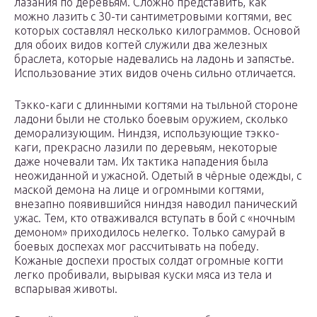
лазания по деревьям. Сложно представить, как
можно лазить с 30-ти сантиметровыми когтями, вес
которых составлял несколько килограммов. Основой
для обоих видов когтей служили два железных
браслета, которые надевались на ладонь и запястье.
Использование этих видов очень сильно отличается.
Тэкко-каги с длинными когтями на тыльной стороне
ладони были не столько боевым оружием, сколько
деморализующим. Ниндзя, использующие тэкко-
каги, прекрасно лазили по деревьям, некоторые
даже ночевали там. Их тактика нападения была
неожиданной и ужасной. Одетый в чёрные одежды, с
маской демона на лице и огромными когтями,
внезапно появившийся ниндзя наводил панический
ужас. Тем, кто отваживался вступать в бой с «ночным
демоном» приходилось нелегко. Только самурай в
боевых доспехах мог рассчитывать на победу.
Кожаные доспехи простых солдат огромные когти
легко пробивали, вырывая куски мяса из тела и
вспарывая животы.