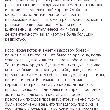
распространению послужила современная трактовка
истории в средневековой Европе. Особенно в
кинолентах всадники для зрелищности
изображались закованными в рыцарские доспехи и
размахивающие болтающимися на цепях
шипованными металлическими гирями. В
действительности такая картина была большой
редкостью.
Российская история знает о массовом боевом
применении кистеней. Это было во времена, когда
северо-западные княжества противоборствовали
Тевтонскому ордену. Русские ополченцы, в составе
которых были простолюдины и бедные дворяне,
предпочитали иметь у себя на вооружении рогатины,
пики и кистени. В прямых столкновениях с
германскими рыцарями русские всадники, как
правило, использовали копья и секиры. Европейцы
активно использовали кистени во времена
крестовых походов против гуситов. Именно гуситы
были вооружены всем, что попадалось под руки, в
том числе и кистенями. В их руках они выглядели