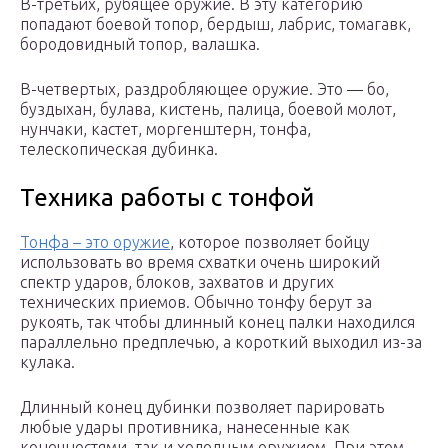
В-третьих, рубящее оружие. В эту категорию
попадают боевой топор, бердыш, лабрис, томагавк,
бородовидный топор, валашка.
В-четвертых, раздробляющее оружие. Это — бо,
буздыхан, булава, кистень, палица, боевой молот,
нунчаки, кастет, моргенштерн, тонфа,
телескопическая дубинка.
Техника работы с тонфой
Тонфа – это оружие
, которое позволяет бойцу
использовать во время схватки очень широкий
спектр ударов, блоков, захватов и других
технических приемов. Обычно тонфу берут за
рукоять, так чтобы длинный конец палки находился
параллельно предплечью, а короткий выходил из-за
кулака.
Длинный конец дубинки позволяет парировать
любые удары противника, нанесенные как
конечностями, так и холодным оружием. При этом