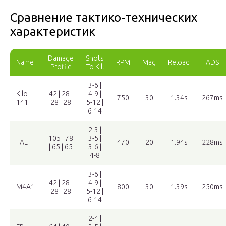
Сравнение тактико-технических
характеристик
Damage
Shots
Name
RPM
Mag
Reload
ADS
Profile
To Kill
3-6 |
Kilo
42 | 28 |
4-9 |
750
30
1.34s
267ms
141
28 | 28
5-12 |
6-14
2-3 |
105 | 78
3-5 |
FAL
470
20
1.94s
228ms
| 65 | 65
3-6 |
4-8
3-6 |
42 | 28 |
4-9 |
M4A1
800
30
1.39s
250ms
28 | 28
5-12 |
6-14
2-4 |