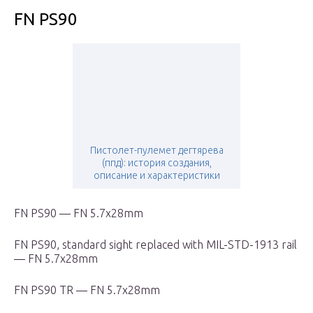
FN PS90
Пистолет-пулемет дегтярева
(ппд): история создания,
описание и характеристики
FN PS90 — FN 5.7x28mm
FN PS90, standard sight replaced with MIL-STD-1913 rail
— FN 5.7x28mm
FN PS90 TR — FN 5.7x28mm