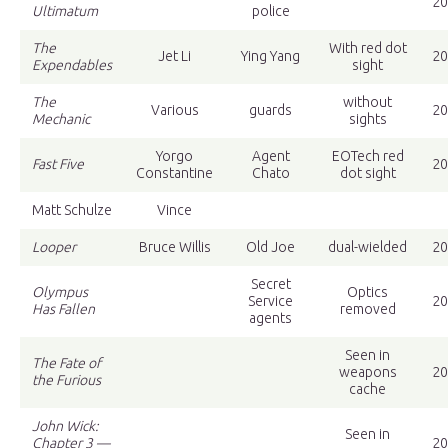
20
Ultimatum
police
The
With red dot
Jet Li
Ying Yang
20
Expendables
sight
The
without
Various
guards
20
Mechanic
sights
Yorgo
Agent
EOTech red
Fast Five
20
Constantine
Chato
dot sight
Matt Schulze
Vince
Looper
Bruce Willis
Old Joe
dual-wielded
20
Secret
Olympus
Optics
Service
20
Has Fallen
removed
agents
Seen in
The Fate of
weapons
20
the Furious
cache
John Wick:
Seen in
Chapter 3 —
20