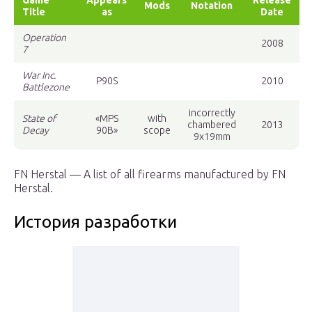
Game
Appears
Release
Mods
Notation
Title
as
Date
Operation
2008
7
War Inc.
P90S
2010
Battlezone
incorrectly
State of
«MPS
with
chambered
2013
Decay
90B»
scope
9x19mm
FN Herstal — A list of all firearms manufactured by FN
Herstal.
История разработки