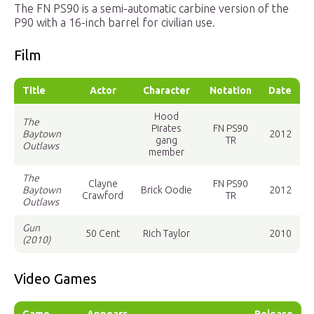
The FN PS90 is a semi-automatic carbine version of the
P90 with a 16-inch barrel for civilian use.
Film
Title
Actor
Character
Notation
Date
Hood
The
Pirates
FN PS90
Baytown
2012
gang
TR
Outlaws
member
The
Clayne
FN PS90
Baytown
Brick Oodie
2012
Crawford
TR
Outlaws
Gun
50 Cent
Rich Taylor
2010
(2010)
Video Games