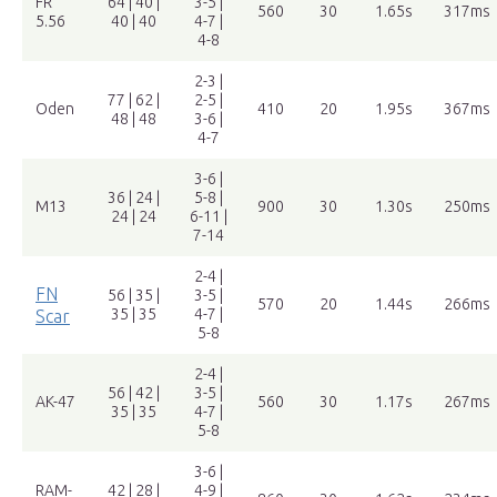
FR
64 | 40 |
3-5 |
560
30
1.65s
317ms
5.56
40 | 40
4-7 |
4-8
2-3 |
77 | 62 |
2-5 |
Oden
410
20
1.95s
367ms
48 | 48
3-6 |
4-7
3-6 |
36 | 24 |
5-8 |
M13
900
30
1.30s
250ms
24 | 24
6-11 |
7-14
2-4 |
FN
56 | 35 |
3-5 |
570
20
1.44s
266ms
35 | 35
4-7 |
Scar
5-8
2-4 |
56 | 42 |
3-5 |
AK-47
560
30
1.17s
267ms
35 | 35
4-7 |
5-8
3-6 |
RAM-
42 | 28 |
4-9 |