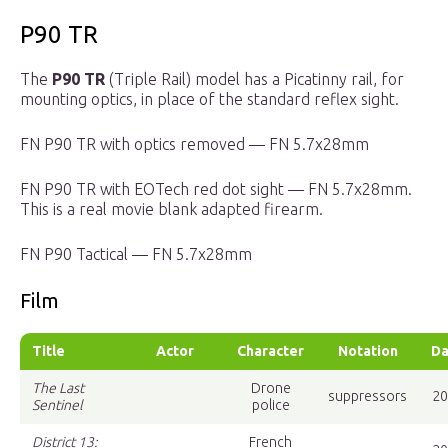
P90 TR
The
P90 TR
(Triple Rail) model has a Picatinny rail, for
mounting optics, in place of the standard reflex sight.
FN P90 TR with optics removed — FN 5.7x28mm
FN P90 TR with EOTech red dot sight — FN 5.7x28mm.
This is a real movie blank adapted firearm.
FN P90 Tactical — FN 5.7x28mm
Film
Title
Actor
Character
Notation
Da
The Last
Drone
suppressors
20
Sentinel
police
District 13:
French