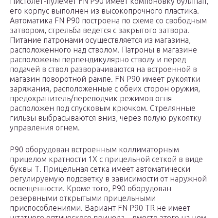
Пистолет-пулемет FN P90 имеет компоновку буллпап,
его корпус выполнен из высокопрочного пластика.
Автоматика FN P90 построена по схеме со свободным
затвором, стрельба ведется с закрытого затвора.
Питание патронами осуществляется из магазина,
расположенного над стволом. Патроны в магазине
расположены перпендикулярно стволу и перед
подачей в ствол разворачиваются на встроенной в
магазин поворотной рампе. FN P90 имеет рукоятки
заряжания, расположенные с обеих сторон оружия,
предохранитель/переводчик режимов огня
расположен под спусковым крючком. Стрелянные
гильзы выбрасываются вниз, через полую рукоятку
управления огнем.
Р90 оборудован встроенным коллиматорным
прицелом кратности 1Х с прицельной сеткой в виде
буквы Т. Прицельная сетка имеет автоматически
регулируемую подсветку в зависимости от наружной
освещенности. Кроме того, Р90 оборудован
резервными открытыми прицельными
приспособлениями. Вариант FN P90 TR не имеет
штатного оптического прицела – вместо этого на нем