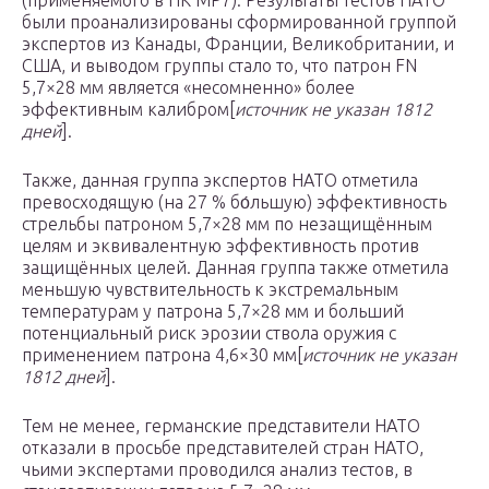
(применяемого в HK MP7). Результаты тестов НАТО
были проанализированы сформированной группой
экспертов из Канады, Франции, Великобритании, и
США, и выводом группы стало то, что патрон FN
5,7×28 мм является «несомненно» более
эффективным калибром[
источник не указан 1812
дней
].
Также, данная группа экспертов НАТО отметила
превосходящую (на 27 % бо́льшую) эффективность
стрельбы патроном 5,7×28 мм по незащищённым
целям и эквивалентную эффективность против
защищённых целей. Данная группа также отметила
меньшую чувствительность к экстремальным
температурам у патрона 5,7×28 мм и больший
потенциальный риск эрозии ствола оружия с
применением патрона 4,6×30 мм[
источник не указан
1812 дней
].
Тем не менее, германские представители НАТО
отказали в просьбе представителей стран НАТО,
чьими экспертами проводился анализ тестов, в