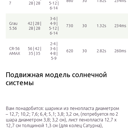
860
30
1.62s
234ms
7
28 | 28
5-12 |
6-14
3-6 |
Grau
42 | 28 |
4-9 |
730
30
1.32s
234ms
5.56
28 | 28
5-12 |
6-14
2-4 |
CR-56
56 | 42 |
3-6 |
620
30
2.82s
260ms
AMAX
35 | 35
4-8 |
5-9
Подвижная модель солнечной
системы
Вам понадобится: шарики из пенопласта диаметром
– 12,7; 10,2; 7,6; 6,4; 5,1; 3,8; 3,2 см, (потребуется по 2
шара диаметром 3,8; 3,2 см), лист пенопласта 12,7 х
12,7 см толщиной 1,3 см (для колец Сатурна),