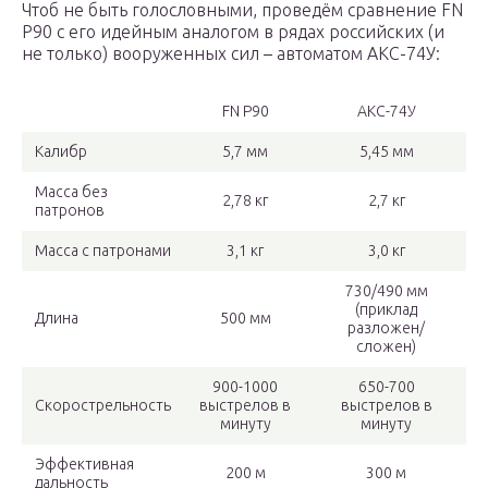
Чтоб не быть голословными, проведём сравнение FN
P90 с его идейным аналогом в рядах российских (и
не только) вооруженных сил – автоматом АКС-74У:
FN P90
АКС-74У
Калибр
5,7 мм
5,45 мм
Масса без
2,78 кг
2,7 кг
патронов
Масса с патронами
3,1 кг
3,0 кг
730/490 мм
(приклад
Длина
500 мм
разложен/
сложен)
900-1000
650-700
Скорострельность
выстрелов в
выстрелов в
минуту
минуту
Эффективная
200 м
300 м
дальность