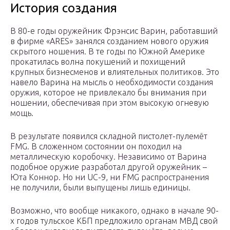
История создания
В 80-е годы оружейник Фрэнсис Варин, работавший
в фирме «ARES» занялся созданием нового оружия
скрытого ношения. В те годы по Южной Америке
прокатилась волна покушений и похищений
крупных бизнесменов и влиятельных политиков. Это
навело Варина на мысль о необходимости создания
оружия, которое не привлекало бы внимания при
ношении, обеспечивая при этом высокую огневую
мощь.
В результате появился складной пистолет-пулемёт
FMG. В сложенном состоянии он походил на
металлическую коробочку. Независимо от Варина
подобное оружие разработал другой оружейник –
Юта Коннор. Но ни UC-9, ни FMG распространения
не получили, были выпущены лишь единицы.
Возможно, что вообще никакого, однако в начале 90-
х годов тульское КБП предложило органам МВД свой