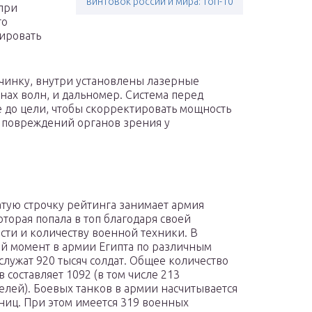
винтовок россии и мира: топ-10
при
то
ировать
чинку, внутри установлены лазерные
нах волн, и дальномер. Система перед
е до цели, чтобы скорректировать мощность
х повреждений органов зрения у
тую строчку рейтинга занимает армия
оторая попала в топ благодаря своей
сти и количеству военной техники. В
й момент в армии Египта по различным
служат 920 тысяч солдат. Общее количество
 составляет 1092 (в том числе 213
елей). Боевых танков в армии насчитывается
ниц. При этом имеется 319 военных