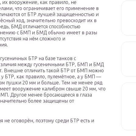
их вооружение, как правило, не
лами, что ограничивает его применение в
личаются от БТР лучшей защищенностью и
ёсный ход, значительно превосходит их в
редь, БМД отличается способностью
внению с БМП и БМД обычно имеет в разы
тсутствия на нём сложного и
ния.
гусеничных БТР на базе танков с
азличия между гусеничными БТР, БМП и БМД
т. Внешне отличить такой БТР от БМП можно
у БТР, как правило, пулемётное, а у БМП —
м пушки 20 мм и больше. Тем не менее ряд
имеет вооружение калибром свыше 20 мм, что
БМП. Другое менее бросающееся в глаза
 значительно более защищены от
ля не оговорён, поэтому среди БТР есть и