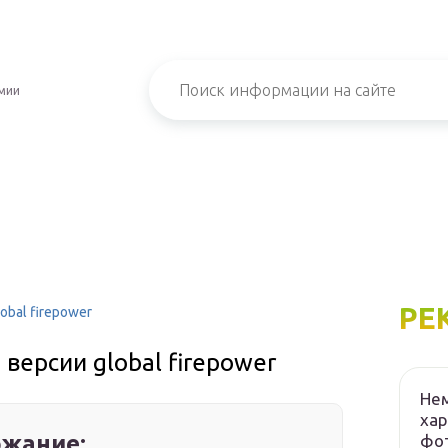
мии
РЕ
obal firepower
версии global firepower
Нем
хар
жание:
фот