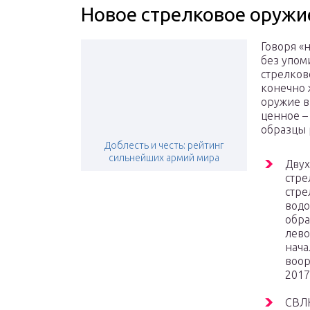
Новое стрелковое оружи
Говоря «
без упом
стрелков
конечно 
оружие в
ценное –
образцы 
Доблесть и честь: рейтинг
сильнейших армий мира
Двух
стре
стре
водо
обра
лево
нача
воор
2017
СВЛК