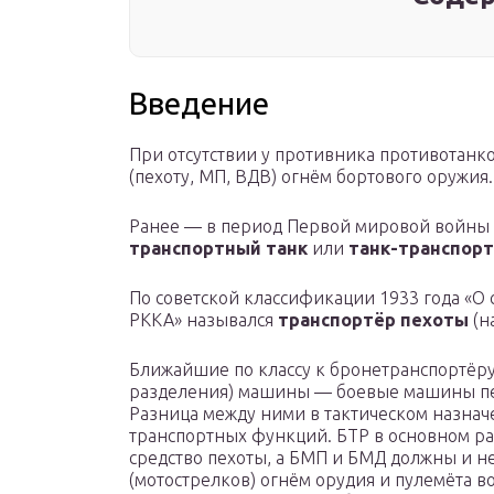
Введение
При отсутствии у противника противотанк
(пехоту, МП, ВДВ) огнём бортового оружия.
Ранее — в период Первой мировой войны 
транспортный танк
или
танк-транспор
По советской классификации 1933 года «О
РККА» назывался
транспортёр пехоты
(н
Ближайшие по классу к бронетранспортёру 
разделения) машины — боевые машины пе
Разница между ними в тактическом назначе
транспортных функций. БТР в основном р
средство пехоты, а БМП и БМД должны и н
(мотострелков) огнём орудия и пулемёта во