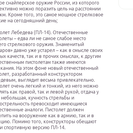
ое снайперское оружие России, из которого
ктивно можно поразить цель на расстоянии
 км. Кроме того, это самое мощное стрелковое
ие на сегодняшний день;
олет Лебедева (ПЛ-14). Отечественные
олеты – едва ли не самое слабое место
го стрелкового оружия. Знаменитый
аров» давно уже устарел – как в смысле своих
ых качеств, так и в прочих смыслах, к другим
ественным пистолетам также имеются
кания. На этом фоне новый отечественный
олет, разработанный конструктором
девым, выглядит весьма привлекательно.
олет очень легкий и тонкий, из него можно
лять как правой, так и левой рукой, отдача у
 небольшая, кучность стрельбы и
острельность превосходит имеющиеся
ественные аналоги. Пистолет должен
упить на вооружение как в армию, так и в
цию. Помимо того, конструкторы обещают
и спортивную версию ПЛ-14.