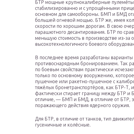
БТР мощные крупнокалиберные пулемёты, 
стабилизированно и с упрощёнными прице
основном для самообороны. БМП и БМД от
большей огневой мощью. БТР же, имея кол
скорости по хорошим дорогам. В свою оче
парашютного десантирования. БТР по сра
меньшую стоимость в производстве из-за о
высокотехнологичного боевого оборудова
В последнее время разработаны варианты 
противоснарядным бронированием. Так р
по боевым свойствам практически исчезаю
только по основному вооружению, которое 
пушечное или ракетно-пушечное с калибро
тяжёлых бронетранспортёров, как БТР-Т, 
фактически стирает границу между БТР и 
отличие, — БМП и БМД, в отличие от БТР,
поражающего действия ядерного оружия.
Для БТР, в отличие от танков, тип движите
гусеничные и колёсные.