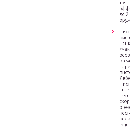
точн
эффе
до 2
оруж
Пист
пист
наше
«мак
боев
отеч
наре
пист
Лебе
Пист
стре
него
скор
отеч
пост
поли
еще 