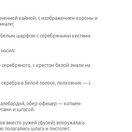
лоченной каймой, с изображением короны и
эмали;
белым шарфом с серебряными кистями.
 носил:
серебряного, с крестом белой эмали на
 серебра в белой полосе, полковник — с
 алебардой, обер-офицер — копьем-
етами и шпагой.
в вместо ружей (фузей) вооружалась
ю полагались шпага и пистолет.