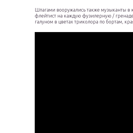
Шпагами вооружались также музыканты в к
флейтист на каждую фузилерную / гренаде
галуном в цветах триколора по бортам, кр