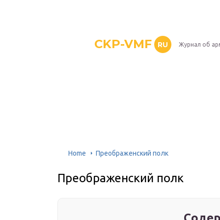
CKP-VMF
RU
Журнал об ар
Home
Преображенский полк
Преображенский полк
Содер