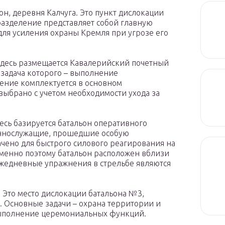
н, деревня Калчуга. Это пункт дислокации
разделение представляет собой главную
для усиления охраны Кремля при угрозе его
Здесь размещается Кавалерийский почетный
 задача которого – выполнение
ние комплектуется в основном
выбрано с учетом необходимости ухода за
десь базируется батальон оперативного
оеннослужащие, прошедшие особую
чено для быстрого силового реагирования на
менно поэтому батальон расположен вблизи
 ежедневные упражнения в стрельбе являются
 Это место дислокации батальона №3,
 Основные задачи – охрана территории и
выполнение церемониальных функций.