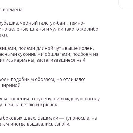
е времена
рубашка, черный галстук-бант, темно-
мно-зеленые штаны и чулки такого же либо
аки.
овицами, полами длиной чуть выше колен,
расными суконными обшлагами, подбоем из
дились карманы, застегивавшиеся на 4
роен подобным образом, но отличался
 шириной.
для ношения в студеную и дождевую погоду
 у шеи на петлю и крючок.
а боковых швах. Башмаки — тупоносые, на
атам иногда выдавались сапоги.