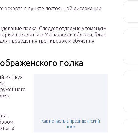
о эскорта в пункте постоянной дислокации,
ндование полка. Следует отдельно упомянуть
торый находится в Московской области, близ
я для проведения тренировок и обучения
ображенского полка
й из двух
ты
оруженного
торые
ата-
Как попасть в президентский
бором.
полк
япы, а