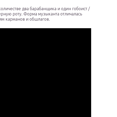
оличестве два барабанщика и один гобоист /
рную роту. Форма музыканта отличалась
аям карманов и обшлагов.