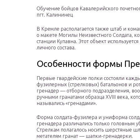
Обучение бойцов Кавалерийского почетног
пгт. Калининец
В Кремле располагается также штаб и кома
о макете Могилы Неизвестного Солдата, ко
станции Купавна. Этот объект используетс
личного состава.
Особенности формы Пре
Первые гвардейские полки состояли кажды
фузилерных (стрелковых) батальонов и ро
гренадер — отборного подразделения, во
ручными гранатами образца XVIII века, ко
назывались «гренадами».
Форма солдата-фузилера и униформа солд
гренадера различались только головным у
Стрелкам полагалось носить шерстяные шл
метателям гранат — шапки-гренадерки.