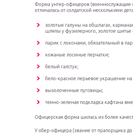
Форма унтер-офицеров (военнослужащие в
отличалась от солдатской несколькими дет
золотые галуны на обшлагах, карманах
шляпы у фузилерного, золотое шитье
парик с локонами, обязательный в па
кожаные лосиные перчатки;
белый галстук;
бело-красное перьевое украшение на 
вызолоченные пуговицы;
темно-зеленая подкладка кафтана вме
Офицерская форма шилась из более качест
У обер-офицера (звание от прапорщика до