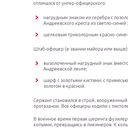
отличался от унтер-офицерского:
нагрудным знаком из серебра с позо
Андреевского креста из светло-синей 
шелковым триколорным красно-сине-
Штаб-офицер (в звании майора или выше)
вызолоченный нагрудный знак вместо 
Андреевской ленте;
шарф с золотыми кистями, с примесью
золотом в красной.
Сержант становился в строй, вооруженный
протазаном. Все офицеры ходили с пистол
В военное время первая шеренга фузилеро
копьями, превращаясь в пикинеров. К копь