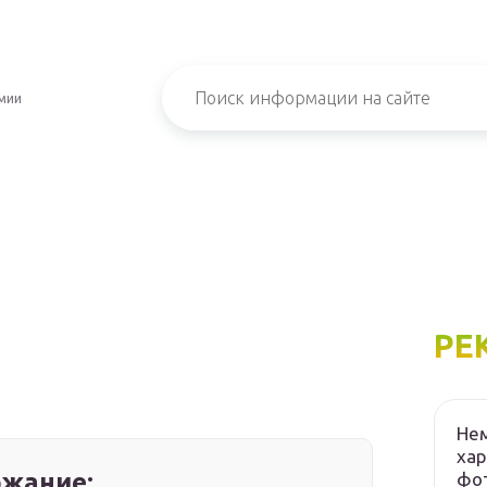
мии
РЕ
Нем
хар
жание:
фот