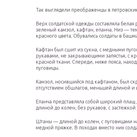
Так выглядели преображенцы в петровски
Верх солдатской одежды составляла белая 
зеленый камзол, кафтан, епанча. Низ — те
красного цвета. Обувались солдаты в башм
Кафтан был сшит из сукна, с медными пуг
рукавами, не закрывающими запястья, с к
красной ткани. Спереди, ниже пояса, нахо
пуговицы.
Камзол, носившийся под кафтаном, был ск
отсутствием обшлагов, меньшей длиной и
Епанча представляла собой широкий плащ 
длиной до колен, без рукавов, с застежкой
Штаны — длиной до колен, с пуговицами н
медной пряжке. В походах вместо них солд