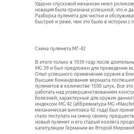
Ударно-спусковой механизм имел роликовую
новация была признана успешной, что и да
Разборка пулемета для чистки и обслужива
быстрее и реже, чем это было в истории с 
Схема пулемета МГ-42
В итоге только в 1939 году после длитель
MG 39 и был предложен для проведения ис
Опыт успешного применения оружия в боевы
Высшее Командование вермахта поспешил
пулеметов в количестве 1500 штук. Все э
работать над усовершенствованием констру
болезней, характерные для оружия данного
индексом MG 42 (аббревиатура MG «Masch
механическая винтовка 42 года) был прин
стало поступать на смену своему предшест
новый пулемет и его старый коллега продо
капитуляции Германии во Второй Мировой