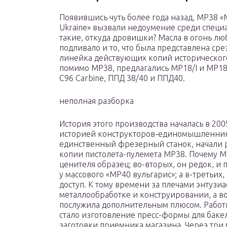
Появившись чуть более года назад, MP38 «
Ukraine» вызвали недоумение среди специа
такие, откуда дровишки? Масла в огонь лю
подливало и то, что была представлена сре
линейка действующих копий историческог
помимо MP38, предлагались МР18/I и МР18/
C96 Carbine, ППД 38/40 и ППД40.
неполная разборка
История этого производства началась в 200
историей конструкторов-единомышленник
единственный фрезерный станок, начали 
копии пистолета-пулемета MP38. Почему M
ценителя образец; во-вторых, он редок, и
у массового «МР40 вульгарис»; а в-третьих
доступ. К тому времени за плечами энтузи
металлообработке и конструировании, а в
послужила дополнительным плюсом. Работы 
стало изготовление пресс-формы для баке
заготовки приемника магазина.
Через три