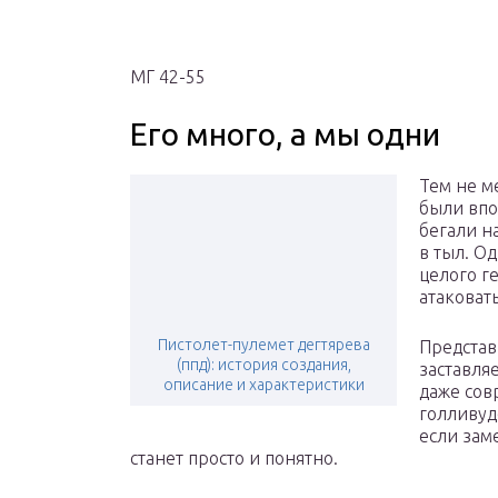
МГ 42-55
Его много, а мы одни
Тем не м
были впо
бегали н
в тыл. О
целого г
атаковат
Пистолет-пулемет дегтярева
Представ
(ппд): история создания,
заставля
описание и характеристики
даже сов
голливуд
если зам
станет просто и понятно.