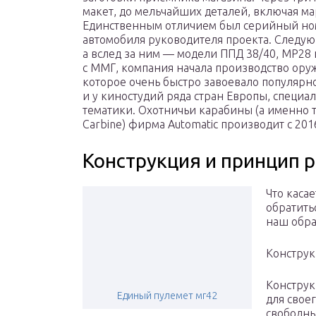
макет, до мельчайших деталей, включая м
Единственным отличием был серийный но
автомобиля руководителя проекта. Следую
а вслед за ним — модели ППД 38/40, МР28 и
с ММГ, компания начала производство ору
которое очень быстро завоевало популярно
и у киностудий ряда стран Европы, специ
тематики. Охотничьи карабины (а именно 
Carbine) фирма Automatic производит с 2016
Конструкция и принцип 
Что каса
обратить
наш обра
Конструк
Конструк
Единый пулемет мг42
для свое
свободны