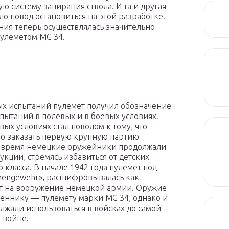
 систему запирания ствола. И та и другая
ло повод остановиться на этой разработке.
ния теперь осуществлялась значительно
пулеметом MG 34.
ных испытаний пулемет получил обозначение
пытаний в полевых и в боевых условиях.
х условиях стал поводом к тому, что
о заказать первую крупную партию
то время немецкие оружейники продолжали
кции, стремясь избавиться от детских
 класса. В начале 1942 года пулемет под
inengewehr», расшифровывалась как
ят на вооружение немецкой армии. Оружие
веннику — пулемету марки MG 34, однако и
лжали использоваться в войсках до самой
 войне.