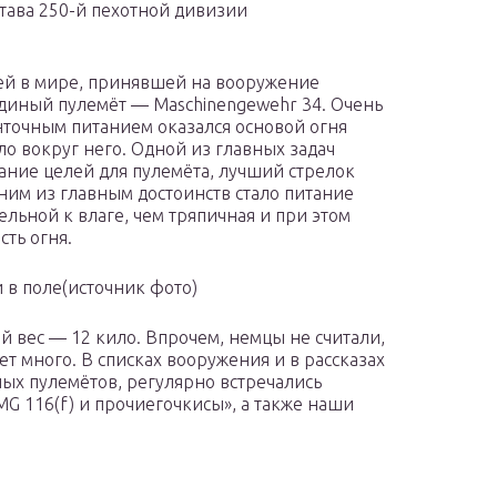
тава 250-й пехотной дивизии
ией в мире, принявшей на вооружение
единый пулемёт — Maschinengewehr 34. Очень
нточным питанием оказался основой огня
яло вокруг него. Одной из главных задач
ание целей для пулемёта, лучший стрелок
ним из главным достоинств стало питание
льной к влаге, чем тряпичная и при этом
ть огня.
 в поле(источник фото)
й вес — 12 кило. Впрочем, немцы не считали,
т много. В списках вооружения и в рассказах
ых пулемётов, регулярно встречались
MG 116(f) и прочиегочкисы», а также наши