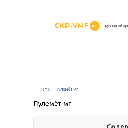
CKP-VMF
RU
Журнал об ар
Home
Пулемёт мг
Пулемёт мг
Содер