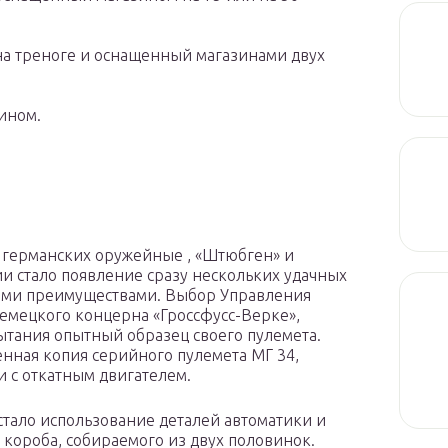
на треноге и оснащенный магазинами двух
ином.
и германских оружейные , «Штюбген» и
и стало появление сразу нескольких удачных
оими преимуществами. Выбор Управления
немецкого концерна «Гроссфусс-Верке»,
ытания опытный образец своего пулемета.
енная копия серийного пулемета МГ 34,
 с откатным двигателем.
стало использование деталей автоматики и
короба, собираемого из двух половинок.