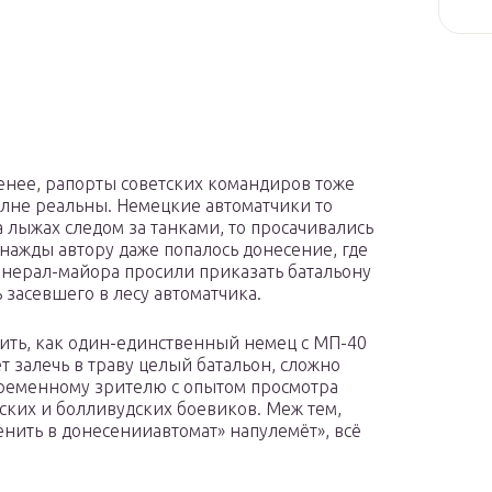
енее, рапорты советских командиров тоже
лне реальны. Немецкие автоматчики то
а лыжах следом за танками, то просачивались
днажды автору даже попалось донесение, где
енерал-майора просили приказать батальону
ь засевшего в лесу автоматчика.
ить, как один-единственный немец с МП-40
ет залечь в траву целый батальон, сложно
ременному зрителю с опытом просмотра
ских и болливудских боевиков. Меж тем,
енить в донесенииавтомат» напулемёт», всё