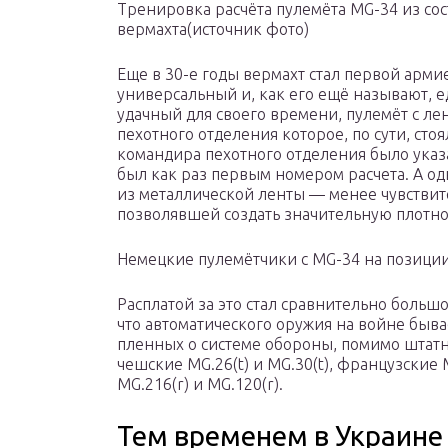
Тренировка расчёта пулемёта MG-34 из сос
вермахта(источник фото)
Еще в 30-е годы вермахт стал первой арм
универсальный и, как его ещё называют, 
удачный для своего времени, пулемёт с ле
пехотного отделения которое, по сути, сто
командира пехотного отделения было указ
был как раз первым номером расчета. А од
из металлической ленты — менее чувствите
позволявшей создать значительную плотнос
Немецкие пулемётчики с MG-34 на позиции
Расплатой за это стал сравнительно большо
что автоматического оружия на войне бывае
пленных о системе обороны, помимо штатн
чешские MG.26(t) и MG.30(t), французские 
MG.216(r) и MG.120(r).
Тем временем в Украине