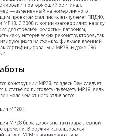
аркировки, повторяющий оригинал.
мер — замененный на номер личного
щим проектом стал пистолет-пулемет ППД40,
 МР18. C 2008 г. копии «заговорили»: наряду
жия для стрельбы холостым патроном,
сть как у исторических реконструкторов, так
ализирующихся на съемках фильмов военной
так сертифицированы и MP38, и даже C96
 г.
работы
ется конструкции MP28, то здесь Вам следует
ся к статье по пистолету-пулемету MP18, ведь
зец мало чем от него отличается.
ция MP28 II
ция MP28 была довольно-таки характерной
го времени. В оружии использовался
й затвор, УСМ ударникового типа.