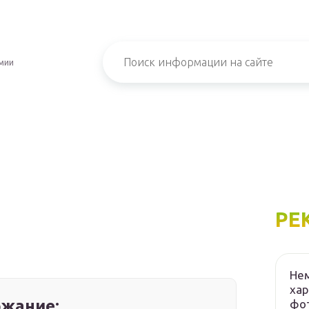
мии
РЕ
Нем
хар
жание:
фот