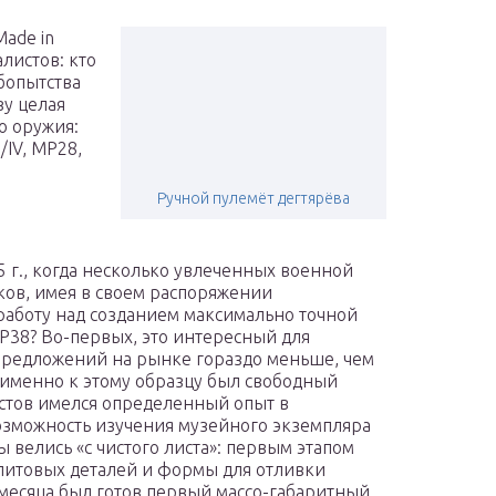
Made in
листов: кто
бопытства
зу целая
о оружия:
IV, МР28,
Ручной пулемёт дегтярёва
5 г., когда несколько увлеченных военной
ов, имея в своем распоряжении
работу над созданием максимально точной
P38? Во-первых, это интересный для
 предложений на рынке гораздо меньше, чем
, именно к этому образцу был свободный
астов имелся определенный опыт в
озможность изучения музейного экземпляра
велись «с чистого листа»: первым этапом
литовых деталей и формы для отливки
 месяца был готов первый массо-габаритный