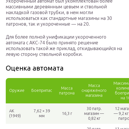
Укороченный автомат был укомплектован более
массивными деревянным цевьем и ствольной
накладкой газовой трубки, в нем могли
использоваться как стандартные магазины на 30
патронов, так и укороченные — на 20.
Для более полной унификации укороченного
автомата с АКС-74 было принято решение
использовать такой же приклад, откидывающийся на
левую сторону ствольной коробки.
Оценка автомата
Максим
Масса
Масса
колич
Оружие
Боеприпас
снаряжёного
патрона
боепри
магазина
на 1
30 патр.
12 маг
AK
7,62 × 39
16,3 г
магазин —
— 9,2 кг
(1949)
мм
0,82 кг
патр