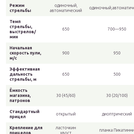
Режим
одиночный,
одиночный,автоматич
стрельбы
автоматический
Темп
стрельбы,
650
700—950
выстрелов/
мин
Начальная
скорость пули,
900
950
м/с
Эффективная
дальность
650
500
стрельбы, м
Ёмкость
магазина,
30 (45/60)
30 (20/100)
патронов
Стандартный
открытый
диоптрический
прицел
Крепление для
ласточкин
планка Пикатинн
прицелов
хвост