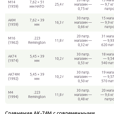
20 патр.
13 маг
M14
7,62 × 51
25,4 г
магазин —
— 9,7 кг
(1959)
мм НАТО
0,75 кг
патр
30 патр.
15 маг
AKМ
7,62 × 39
16,3 г
магазин —
— 9,9 кг
(1959)
мм
0,66 кг
патр
20 патр.
31 маг
M16
.223
11,8 г
магазин —
— 9,93
(1962)
Remington
0,32 кг
620 па
30 патр.
18 маг
AK74
5,45 × 39
10,2 г
магазин —
— 9,54
(1974)
мм
0,53 кг
540 па
30 патр.
19 маг
AK74М
5,45 × 39
10,2 г
магазин —
— 9,57
(1992)
мм
0,50 кг
570 па
30 патр.
20 маг
M4
.223
11,8 г
магазин —
— 9,6 кг
(1994)
Remington
0,48 кг
патр
Сравнение АК-74М с современными