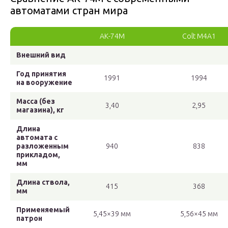
автоматами стран мира
АК-74М
Colt M4A1
Внешний вид
Год принятия
1991
1994
на вооружение
Масса (без
3,40
2,95
магазина), кг
Длина
автомата с
разложенным
940
838
прикладом,
мм
Длина ствола,
415
368
мм
Применяемый
5,45×39 мм
5,56×45 мм
патрон