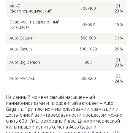
AK-47
21-
300-400
(фотопериодический)
23%
Deadryder (традиционный
30-50 г
19%
автоцвет)
Auto Gagarin
500-600
31%
Auto Opium
500-1000
29%
21-
Auto Big Demon
800
23%
22-
Auto AK-47XL
500-600
24%
На данный момент самый насыщенный
каннабиноидами и плодовитый автоцвет – Auto
Gagarin. При плотном использовании плантации и
достаточной заинтересованности процессом можно
снять 600 г/м2, рекордный вес. Для коммерческой
культивации купить семена Auto Gagarin –
оптимальный вариант из автоцветов. Уровень ТГК