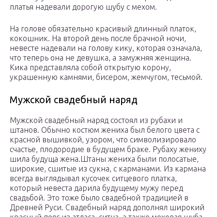
платья надевали дорогую шубу с мехом.
На голове обязательно красивый длинный платок,
кокошник. На второй день после брачной ночи,
невесте надевали на голову кику, которая означала,
что теперь она не девушка, а замужняя женщина.
Кика представляла собой открытую корону,
украшенную камнями, бисером, жемчугом, тесьмой.
Мужской свадебный наряд
Мужской свадебный наряд состоял из рубахи и
штанов. Обычно костюм жениха был белого цвета с
красной вышивкой, узором, что символизировало
счастье, плодородие в будущем браке. Рубаху жениху
шила будуща жена.Штаны жениха были полосатые,
широкие, сшитые из сукна, с карманами. Из кармана
всегда выглядывал кусочек ситцевого платка,
который невеста дарила будущему мужу перед
свадьбой. Это тоже было свадебной традицией в
Древней Руси. Свадебный наряд дополнял широкий