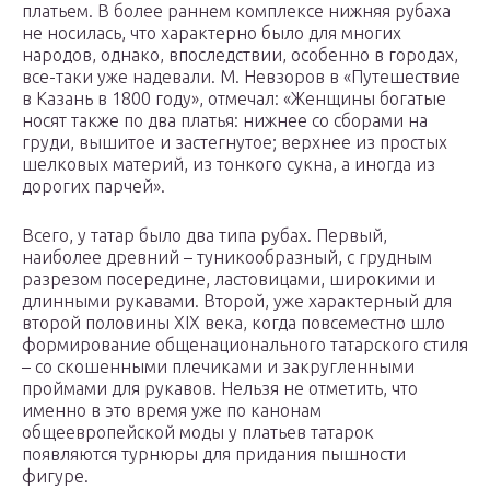
платьем. В более раннем комплексе нижняя рубаха
не носилась, что характерно было для многих
народов, однако, впоследствии, особенно в городах,
все-таки уже надевали. М. Невзоров в «Путешествие
в Казань в 1800 году», отмечал: «Женщины богатые
носят также по два платья: нижнее со сборами на
груди, вышитое и застегнутое; верхнее из простых
шелковых материй, из тонкого сукна, а иногда из
дорогих парчей».
Всего, у татар было два типа рубах. Первый,
наиболее древний – туникообразный, с грудным
разрезом посередине, ластовицами, широкими и
длинными рукавами. Второй, уже характерный для
второй половины XIX века, когда повсеместно шло
формирование общенационального татарского стиля
– со скошенными плечиками и закругленными
проймами для рукавов. Нельзя не отметить, что
именно в это время уже по канонам
общеевропейской моды у платьев татарок
появляются турнюры для придания пышности
фигуре.