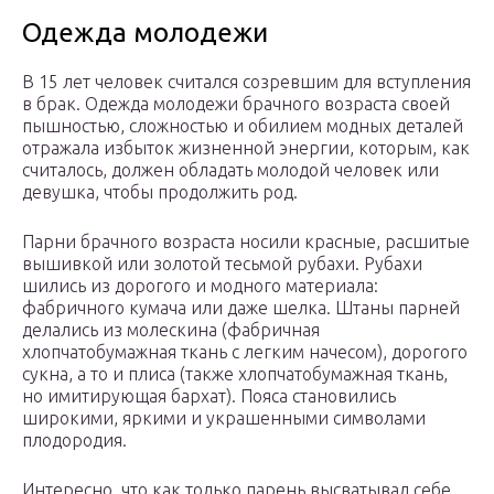
Одежда молодежи
В 15 лет человек считался созревшим для вступления
в брак. Одежда молодежи брачного возраста своей
пышностью, сложностью и обилием модных деталей
отражала избыток жизненной энергии, которым, как
считалось, должен обладать молодой человек или
девушка, чтобы продолжить род.
Парни брачного возраста носили красные, расшитые
вышивкой или золотой тесьмой рубахи. Рубахи
шились из дорогого и модного материала:
фабричного кумача или даже шелка. Штаны парней
делались из молескина (фабричная
хлопчатобумажная ткань с легким начесом), дорогого
сукна, а то и плиса (также хлопчатобумажная ткань,
но имитирующая бархат). Пояса становились
широкими, яркими и украшенными символами
плодородия.
Интересно, что как только парень высватывал себе