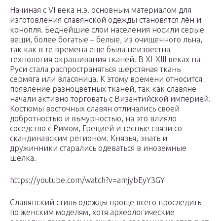
Начиная с VI века н.э. основным материалом для
изготовления славянской одежды становятся лён и
конопля. Беднейшие слои населения носили серые
вещи, более богатые – белые, из очищенного льна,
так как в те времена еще была неизвестна
технология окрашивания тканей. В XI-XIII веках на
Руси стала распространяться шерстяная ткань
сермяга или власяница. К этому времени относится
появление разноцветных тканей, так как славяне
начали активно торговать с Византийской империей.
Костюмы восточных славян отличались своей
добротностью и вычурностью, на это влияло
соседство с Римом, Грецией и тесные связи со
скандинавским регионом. Князья, знать и
дружинники старались одеваться в иноземные
шелка.
https://youtube.com/watch?v=amjybEyY3GY
Славянский стиль одежды проще всего проследить
по женским моделям, хотя археологические