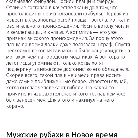
скалывался фибулой. Носили плащи и смерды.
Отличие состояло в качестве ткани да в том, что
простолюдины не использовали фибулы. Первая из
известных разновидностей плаща – вотола, из ткани
растительного происхождения. Носить вотолу могли
и землепашцы, и князья. А вот мятль — это уже
признак высокого происхождения. За порчу этого
плаща во время драки даже полагался штраф. Спустя
несколько веков мятли можно было чаще увидеть на
монахах, чем на городских модниках. А вот корзно
летописцы упоминают, только когда хотят
подчеркнуть княжеское достоинство его обладателя.
Скорее всего, такой плащ не имели права носить
даже самые приближенные бояре. Известен случай,
когда он спас человека от гибели. По какой-то
причине князь захотел спасти кого-то, над кем уже
был занесен меч. Для этого и накинул на него
корзно.
Мужские рубахи в Новое время