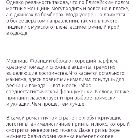
Однако реальность такова, что по Елисейским полям
местные женщины могут ходить и вовсе не в платье,
а в джинсах да бомберах. Мода уверенно движется
в более дерзком направлении, так что в почете
пиджаки с мужского плеча, ассиметричный крой
в одежде.
Модницы Франции обожают хороший парфюм,
красную помаду и сложные акценты, грамотно
выделяющие достоинства. Что касается остального
макияжа, здесь правит минимализм: тон, тушь для
ресниц и помада — вот и весь набор
среднестатистической француженки. К слову, тот же
принцип главенствует и при выборе прически
и укладки. Чем проще, тем лучше.
В самой романтичной стране не любят кричащие
логотипы, анималистичные принты и люкс, который
смотрится невероятно тяжело. Даже при выборе
нижнего белья француженка выберет скорее