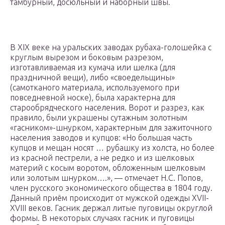
тамбурный, досюльный и наборный швы.
В XIX веке на уральских заводах рубаха-голошейка с
круглым вырезом и боковым разрезом,
изготавливаемая из кумача или шелка (для
праздничной вещи), либо «своедельщины»
(самотканого материала, используемого при
повседневной носке), была характерна для
старообрядческого населения. Ворот и разрез, как
правило, были украшены сутажным золотным
«гасником»-шнурком, характерным для зажиточного
населения заводов и купцов: «Но большая часть
купцов и мещан носят … рубашку из холста, но более
из красной пестрели, а не редко и из шелковых
материй с косым воротом, обложенным шелковым
или золотым шнурком….», — отмечает Н.С. Попов,
член русского экономического общества в 1804 году.
Данный приём происходит от мужской одежды XVII-
XVIII веков. Гасник держал литые пуговицы округлой
формы. В некоторых случаях гасник и пуговицы