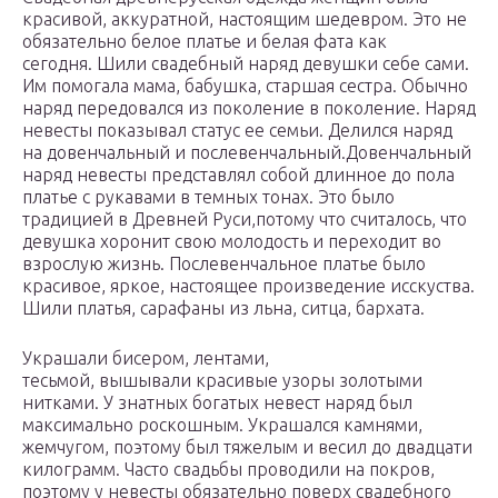
красивой, аккуратной, настоящим шедевром. Это не
обязательно белое платье и белая фата как
сегодня. Шили свадебный наряд девушки себе сами.
Им помогала мама, бабушка, старшая сестра. Обычно
наряд передовался из поколение в поколение. Наряд
невесты показывал статус ее семьи. Делился наряд
на довенчальный и послевенчальный.Довенчальный
наряд невесты представлял собой длинное до пола
платье с рукавами в темных тонах. Это было
традицией в Древней Руси,потому что считалось, что
девушка хоронит свою молодость и переходит во
взрослую жизнь. Послевенчальное платье было
красивое, яркое, настоящее произведение исскуства.
Шили платья, сарафаны из льна, ситца, бархата.
Украшали бисером, лентами,
тесьмой, вышывали красивые узоры золотыми
нитками. У знатных богатых невест наряд был
максимально роскошным. Украшался камнями,
жемчугом, поэтому был тяжелым и весил до двадцати
килограмм. Часто свадьбы проводили на покров,
поэтому у невесты обязательно поверх свадебного