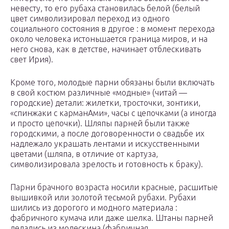
невесту, то его рубаха становилась белой (белый
цвет символизировал переход из одного
социального состояния в другое : в момент перехода
около человека истоньшается граница миров, и на
него снова, как в детстве, начинает отблескивать
свет Ирия).
Кроме того, молодые парни обязаны были включать
в свой костюм различные «модные» (читай —
городские) детали: жилетки, тросточки, зонтики,
«спинжаки с карманАми», часы с цепочками (а иногда
и просто цепочки). Шляпы парней были также
городскими, а после договоренности о свадьбе их
надлежало украшать лентами и искусственными
цветами (шляпа, в отличие от картуза,
символизировала зрелость и готовность к браку).
Парни брачного возраста носили красные, расшитые
вышивкой или золотой тесьмой рубахи. Рубахи
шились из дорогого и модного материала :
фабричного кумача или даже шелка. Штаны парней
делались из молескина (фабричная