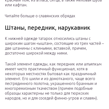
красный пояс из атласа, ситца, а также меховая шуба
или кафтан.
Читайте больше о славянских обрядах
Штаны, передник, нарукавник
К нижней одежде татарок относились штаны с
широким шагом «ыштан», состоящие из трех частей –
две штанины с клиньями, вставкой, причем,
достаточно широкой между ними.
Такой элемент одежды, как передник или алъяпкыч
имеет чисто практичный функционал, хотя в
некоторых местностях бытовал как праздничный
элемент. Его шили и из домотканого, чаще всего
пестрядинного полотна, украшенного бранным и
многоремизным ткачеством (причем подобные
образцы характерны не только для тюркских
народов, но и для соседей финно-угров и славян).