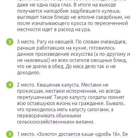
даже не одна пара глаз. В итоге на выходе
получается наподобие задубевшего кулеша,
выглядит такое блюдо не вполне съедобным, но
после изматывающего кросса по пересеченной
местности идет в расход на ура.
3 место. Рагу из овощей. По словам очевидцев,
раньше работавших на кухне, готовилось
данное произведение искусства (а по-другому и
не назовешь!) из всех остатков овощных блюд,
что не доели в обед. До мяса дело так и не
доходило.
2 место. Квашеная капуста. Местами не
прокисшая, местами испорченная, но всегда
перетушенная! Такую капусту солдаты помнят
всю оставшуюся жизнь на гражданке. Бывало,
что приходилось мять капусту сапогами, а
переворачивать обычными
сельскохозяйственными вилами.
1 место. «Золото» достается каше «дробь 16». Ее