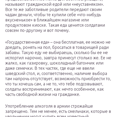
называют гражданской едой или «неуставняком».
Все те же заботливые родители передают своим
чадам деньги, чтобы те купили себе «что-нибудь
вкусненькое» в ближайшем магазине или
продуктовом киоске. Такая еда ценится солдатами
совсем по-другому и вот почему.
«Государственная еда» – она бесплатная, ее можно не
доедать, ронять на пол, бросаться в товарищей ради
забавы. Такую еду не выбираешь, сколько бы ее не
испортил нарочно, завтра принесут столько же. Ее не
жалко, как газировку, шоколадный батончик или
даже семечки. В тех частях, где еще не ввели
шведский стол, и, соответственно, наличие выбора
там напрочь отсутствует, возможность приобрести то,
что ты хочешь сам, а не то, что тебе подсовывают,
солдаты воспринимают, как нечто особенное, как
часть свободной жизни на гражданке.
Употребление алкоголя в армии строжайше
запрещено. Тем не менее, есть смельчаки, которые в
увольнении могут купить всем известный