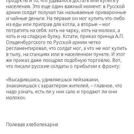
продукты и то, что удавалось достать или купить у
населения. Это еще один важный момент: в Русской
армии солдат получал так называемые приварочные
и чайные деньги. На первые он мог купить что-либо
из еды или приправ для котла, а вторые – мог
потратить на себя: хоть на чарку, хоть на молоко, а
хоть и на сладкую булку. Кстати, приказ принца А.П.
Ольденбургского по Русской армии четко
регламентировал, что солдат мог, а что не мог купить
в тылу, на станциях или в населенном пункте. И этот
же приказ даже поощрял подобную торговлю. Вот,
что писали русские солдаты о прибытии к фронту:
«Высадившись, удивляешься пейзажами,
знакомишься с характером жителей, – главное, что
надо узнать, есть ли у них сало и продают ли они
молоко».
Полевая хлебопекарня