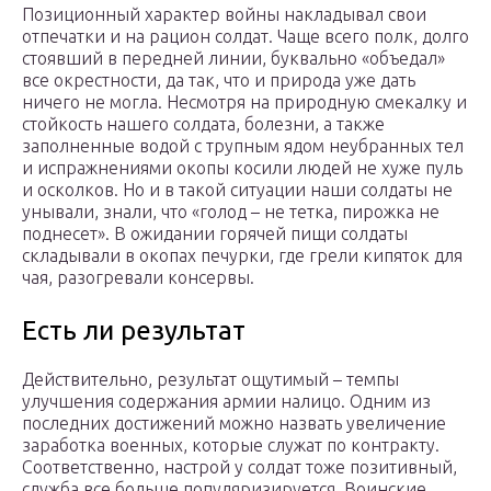
Позиционный характер войны накладывал свои
отпечатки и на рацион солдат. Чаще всего полк, долго
стоявший в передней линии, буквально «объедал»
все окрестности, да так, что и природа уже дать
ничего не могла. Несмотря на природную смекалку и
стойкость нашего солдата, болезни, а также
заполненные водой с трупным ядом неубранных тел
и испражнениями окопы косили людей не хуже пуль
и осколков. Но и в такой ситуации наши солдаты не
унывали, знали, что «голод – не тетка, пирожка не
поднесет». В ожидании горячей пищи солдаты
складывали в окопах печурки, где грели кипяток для
чая, разогревали консервы.
Есть ли результат
Действительно, результат ощутимый – темпы
улучшения содержания армии налицо. Одним из
последних достижений можно назвать увеличение
заработка военных, которые служат по контракту.
Соответственно, настрой у солдат тоже позитивный,
служба все больше популяризируется. Воинские