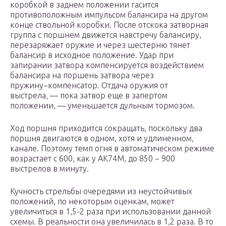
коробкой в заднем положении гасится
противоположным импульсом балансира на другом
конце ствольной коробки. После отскока затворная
группа с поршнем движется навстречу балансиру,
перезаряжает оружие и через шестерню тянет
балансир в исходное положение. Удар при
запирании затвора компенсируется воздействием
балансира на поршень затвора через
пружину−компенсатор. Отдача оружия от
выстрела, — пока затвор еще в запертом
положении, — уменьшается дульным тормозом.
Ход поршня приходится сокращать, поскольку два
поршня двигаются в одном, хотя и удлиненном,
канале. Поэтому темп огня в автоматическом режиме
возрастает с 600, как у АК74М, до 850 − 900
выстрелов в минуту.
Кучность стрельбы очередями из неустойчивых
положений, по некоторым оценкам, может
увеличиться в 1,5-2 раза при использовании данной
схемы. В реальности она увеличилась в 1,2 раза. В то