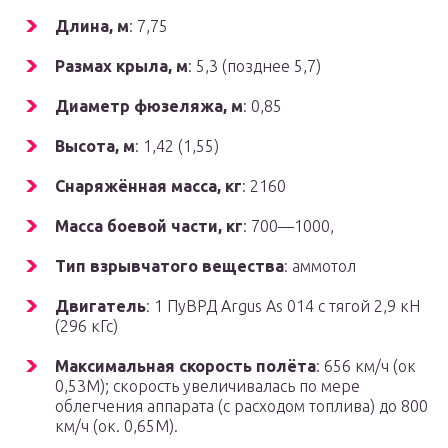
Длина, м
: 7,75
Размах крыла, м
: 5,3 (позднее 5,7)
Диаметр фюзеляжа, м
: 0,85
Высота, м
: 1,42 (1,55)
Снаряжённая масса, кг
: 2160
Масса боевой части, кг
: 700—1000,
Тип взрывчатого вещества
: аммотол
Двигатель
: 1 ПуВРД Argus As 014 с тягой 2,9 кН
(296 кГс)
Максимальная скорость полёта
: 656 км/ч (ок
0,53М); скорость увеличивалась по мере
облегчения аппарата (с расходом топлива) до 800
км/ч (ок. 0,65М).