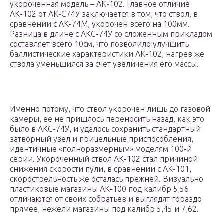
укороченная модель – АК-102. Главное отличие
АК-102 от АК-С74У заключается в том, что ствол, в
сравнении с АК-74М, укорочен всего на 100мм.
Разница в длине с АКС-74У со сложенным прикладом
составляет всего 10см, что позволило улучшить
баллистические характеристики АК-102, нагрев же
ствола уменьшился за счет увеличения его массы.
Именно потому, что ствол укорочен лишь до газовой
камеры, ее не пришлось переносить назад, как это
было в АКС-74У, и удалось сохранить стандартный
затворный узел и прицельные приспособления,
идентичные «полноразмерным» моделям 100-й
серии. Укороченный ствол АК-102 стал причиной
снижения скорости пули, в сравнении с АК-101,
скорострельность же осталась прежней. Визуально
пластиковые магазины АК-100 под калибр 5,56
отличаются от своих собратьев и выглядят гораздо
прямее, нежели магазины под калибр 5,45 и 7,62.