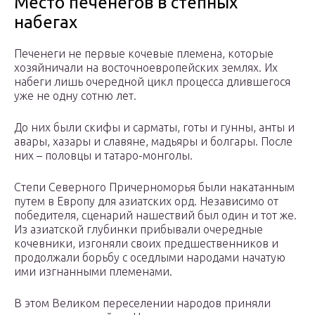
Место печенегов в степных
набегах
Печенеги не первые кочевые племена, которые
хозяйничали на восточноевропейских землях. Их
набеги лишь очередной цикл процесса длившегося
уже не одну сотню лет.
До них были скифы и сарматы, готы и гунны, анты и
авары, хазары и славяне, мадьяры и болгары. После
них – половцы и татаро-монголы.
Степи Северного Причерноморья были накатанным
путем в Европу для азиатских орд. Независимо от
победителя, сценарий нашествий был один и тот же.
Из азиатской глубинки прибывали очередные
кочевники, изгоняли своих предшественников и
продолжали борьбу с оседлыми народами начатую
ими изгнанными племенами.
В этом Великом переселении народов приняли