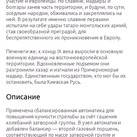
участие и европейцы. Но славяне, мадьяры и
болгары заняв часть территории, и будучи, по сути,
оседлым народом, обживались и закреплялись на
ней. В результате именно славяне первыми
испытали на себе удары татаро-монгольских армий,
став своеобразной преградой, для
беспрепятственного их проникновения в Европу.
Печенеги же, к концу IX века выросли в основную
военную единицу на восточноевропейской
территории. Вдохновленные подъемом они
разгромили хазар и изгнали из Причерноморья
мадьяр. Единственным государством, кто мог бы их
остановить, была Киевская Русь.
Описание
Применена сбалансированная автоматика для
повышения кучности стрельбы за счёт гашения
колебаний затворной группы. В узел автоматики
добавлен балансир — второй газовый поршень,
соответствующий по массе затворной группе и