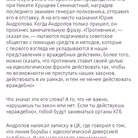
при Никите Хрущеве Семичастный, наградив
последнего званием генерал-полковника, отправил
его в отставку. А на его место назначил Юрия
Андропова. Когда Андропов только пришел, он
произнес замечательную фразу. «Противники, —
сказал он, — пытаются подтачивать советское
общество с помощью средств и методов, которые
с первого взгляда не укладываются в наши
представления о враждебных действиях. Более того,
можно сказать, что противник ставит своей целью
на идеологическом фронте действовать так, чтобы
по возможности не преступать наших законов,
действовать в их рамках, и тем не менее действовать
враждебно»
Что значат эти его слова? А то, что не важно,
нарушаешь ты закон или нет. Если ты действуешь
«враждебно», тобой будут заниматься органы КГБ
Андропов написал записку в ЦК, где говорил о том,
что линия борьбы с идеологической диверсией
ослаблена. И что надо создать специальное