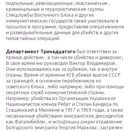
подпольные, революционные, повстанческие ,
криминальные и террористические группы.
Спецслужбы Восточного блока и других
коммунистических государств также участвовали в
прошлом в программе, предоставляя оперативников
и разведывательные данные для убийств и других
типов тайных операций.
Департамент Тринадцатого
был ответствен за
прямое действие , в том числе убийства и диверсии ;
В свое время ею руководил Виктор Владимиров .
Они использовались как за рубежом, так и внутри
страны. Время от времени КГБ убивал врагов СССР
за границей, в основном перебежчиков из
советского блока , либо напрямую, либо при помощи
секретных служб коммунистической страны.
Например: убийства из Организации Украинских
Националистов членов Ребет и Степан Бандера по
Сташинский в Мюнхене в 1957 и 1959 годах, а также
несвязанные убийствами эмигрантских диссидентов
как Фаталибейли , и исподтишка рицин отравление
болгарского эмигранта Георгия Маркова , застрелен