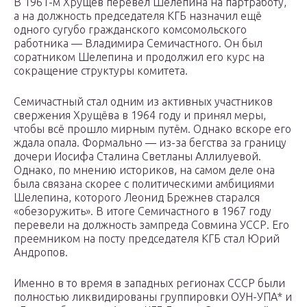
В 1961-м Хрущёв перевёл Шелепина на партработу,
а на должность председателя КГБ назначил ещё
одного сугубо гражданского комсомольского
работника — Владимира Семичастного. Он был
соратником Шелепина и продолжил его курс на
сокращение структуры комитета.
Семичастный стал одним из активных участников
свержения Хрущёва в 1964 году и принял меры,
чтобы всё прошло мирным путём. Однако вскоре его
ждала опала. Формально — из-за бегства за границу
дочери Иосифа Сталина Светланы Аллилуевой.
Однако, по мнению историков, на самом деле она
была связана скорее с политическими амбициями
Шелепина, которого Леонид Брежнев старался
«обезоружить». В итоге Семичастного в 1967 году
перевели на должность зампреда Совмина УССР. Его
преемником на посту председателя КГБ стал Юрий
Андропов.
Именно в то время в западных регионах СССР были
полностью ликвидированы группировки ОУН-УПА* и