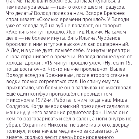
(так мы называли Брежнева за глаза) купаться, а
температура воды — где-то около шести градусов.
Что делать? Володя полез за ним. Вскоре Брежнев
спрашивает: «Сколько времени прошло?». У Володи
уже от холода зуб на зуб не попадает, он говорит:
«Уже пять минут прошло, Леонид Ильич». На самом
деле — не более минуты. Зять Ильича, Чурбанов,
бросился к ним и тут же выскочил как ошпаренный.
А Дед и в ус не дует, плывёт себе. Минуты через три
снова спрашивает о времени. Володя посинел уже от
холода, дрожит: «15 минут прошло уже». «Ну, если 15,
тогда достаточно. Что-то нынче прохладно». Вылез
Володя вслед за Брежневым, после второго стакана
водки только согреваться стал. Но спину ему так
прихватило, что больше он в заплывах не участвовал.
Ещё один конфуз произошёл с президентом
Никсоном в 1972-м. Работал с ним тогда наш Миша
Солдатов. Когда американский президент садился в
машину, у него зазвонил радиотелефон. Начал он с
кем-то разговаривать и сел в салон, а ноги внутрь не
убрал. Охранник Никсона, не заметив этого, дверцу
толкнул, и она начала медленно закрываться. А
знаете, сколько весит дверь бронированного