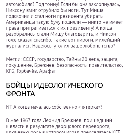
автомобиля? Под тонну! Если бы она захлопнулась,
Никсону вмиг отрубило бы ноги. Тут Миша
подскочил и стал ноги президента убирать.
Американцы такую бучу подняли — никто не имеет
права притрагиваться к их президенту! А когда
разобрались, стали Мишу благодарить, и Никсон
тоже сказал спасибо. Такие вот пироги, милейший
журналист. Надеюсь, утолил ваше любопытство?
Метки: СССР, государство, Тайны 20 века, защита,
покушение, Брежнев, безопасность, правительство,
КГБ, Горбачёв, Арафат
БОЙЦЫ ИДЕОЛОГИЧЕСКОГО
ФРОНТА
NT А когда началась собственно «пятерка»?
В мае 1967 года Леонид Брежнев, пришедший
к власти в результате дворцового переворота,
ключевую роль в котором играл председатель КГБ