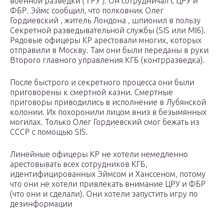
военной разведки ( ГРУ ). Он сотрудничал с ЦРУ и
ФБР. Эймс сообщил, что полковник Олег
Гордиевский , житель Лондона , шпионил в пользу
Секретной разведывательной службы (SIS или MI6).
Рядовые офицеры КР арестовали многих, которых
отправили в Москву. Там они были переданы в руки
Второго главного управления КГБ (контрразведка).
После быстрого и секретного процесса они были
приговорены к смертной казни. Смертные
приговоры приводились в исполнение в Лубянской
колонии. Их похоронили лицом вниз в безымянных
могилах. Только Олег Гордиевский смог бежать из
СССР с помощью SIS.
Линейные офицеры КР не хотели немедленно
арестовывать всех сотрудников КГБ,
идентифицированных Эймсом и Ханссеном, потому
что они не хотели привлекать внимание ЦРУ и ФБР
(что они и сделали). Они хотели запустить игру по
дезинформации